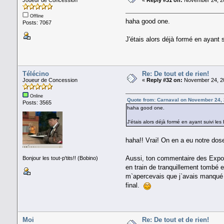
Joueur de Concession
«
Reply #31 on:
November 24, 20
Offline
haha good one.
Posts: 7067
J'étais alors déjà formé en ayant
Télécino
Re: De tout et de rien!
Joueur de Concession
«
Reply #32 on:
November 24, 20
Online
Quote from: Carnaval on November 24,
Posts: 3565
haha good one.
J'étais alors déjà formé en ayant suivi l
haha!! Vrai! On en a eu notre dose
Aussi, ton commentaire des Expos 
Bonjour les tout-p'tits!! (Bobino)
en train de tranquillement tombé 
m`apercevais que j`avais manqué l
final.
Moi
Re: De tout et de rien!