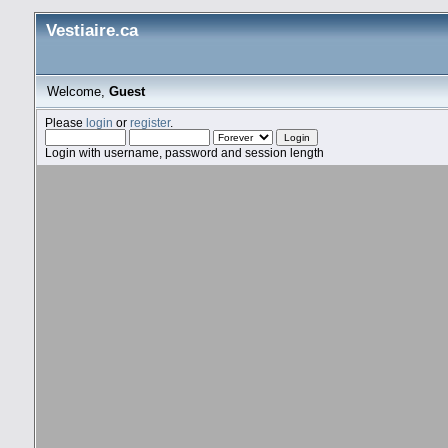
Vestiaire.ca
Welcome,
Guest
Please
login
or
register
.
Login with username, password and session length