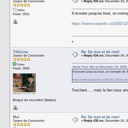
Joueur de Concession
«
Reply #33 on:
December 04, 20
Offline
A écouter jusqu'au bout, un exemp
Posts: 3531
https://www.tvasports.ca/2020/12/
s
Télécino
Re: De tout et de rien!
Joueur de Concession
«
Reply #34 on:
December 04, 20
Online
Quote from: Moi on December 04, 2020,
Posts: 3565
A écouter jusqu'au bout, un exemple de d
https://www.tvasports.ca/2020/12/03/a-voi
Touchant..... mais le lien nous a
Bonjour les tout-p'tits!! (Bobino)
Moi
Re: De tout et de rien!
Joueur de Concession
«
Reply #35 on:
December 04, 20