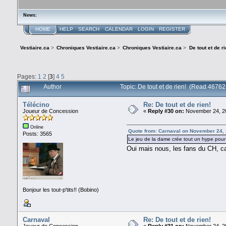
News:
HOME
HELP
SEARCH
CALENDAR
LOGIN
REGISTER
Vestiaire.ca
>
Chroniques Vestiaire.ca
>
Chroniques Vestiaire.ca
>
De tout et de ri
Pages:
1
2
[
3
]
4
5
Author
Topic: De tout et de rien! (Read 46762
Télécino
Re: De tout et de rien!
Joueur de Concession
«
Reply #30 on:
November 24, 20
Online
Quote from: Carnaval on November 24,
Posts: 3565
Le jeu de la dame crée tout un hype pour
Oui mais nous, les fans du CH, ca 
Bonjour les tout-p'tits!! (Bobino)
Carnaval
Re: De tout et de rien!