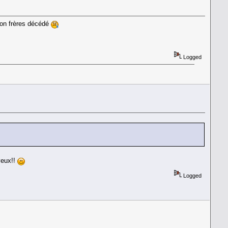
 son frères décédé
Logged
yeux!!
Logged