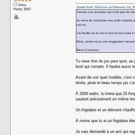
Offline
Quote from: Télécino on February 14, 2
Posts: 5507
J'aurais une question qui n'est pas de ma
Je viens de m'acheter une p'tite roulotte 
cas ou.
J'ai fouillé sur le net et tout et tout ma
Donc, auriez-vous une suggestion venant 
Merci à l'avance.
Tu veux tirer du jus pour quoi, au 
bruit qui compte. Il faudra aussi reg
Avant de voir quel modèle, c'est 
droite, pluie et beau temps pis c
À 2000 watts, tu tirera que 25 Am
sautent précisément en même tem
Un frigidaire et un élément chauf
À moins que tu ai un frigidaire é
Je vais demandé à un ami qui regar