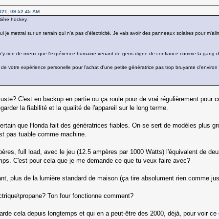
021, 09:52:45 AM
tière hockey.
qui je mettrai sur un terrain qui n'a pas d'électricité. Je vais avoir des panneaux solaires pour 
is il n'y rien de mieux que l'expérience humaine venant de gens digne de confiance comme la gang d
de votre expérience personelle pour l'achat d'une petite génératrice pas trop bruyante d'enviro
juste? C'est en backup en partie ou ça roule pour de vrai régulièrement pour ce
arder la fiabilité et la qualité de l'appareil sur le long terme.
certain que Honda fait des génératrices fiables. On se sert de modèles plus 
'est pas tuable comme machine.
pères, full load, avec le jeu (12.5 ampères par 1000 Watts) l'équivalent de d
ps. C'est pour cela que je me demande ce que tu veux faire avec?
fant, plus de la lumière standard de maison (ça tire absolument rien comme ju
lectrique\propane? Ton four fonctionne comment?
de cela depuis longtemps et qui en a peut-être des 2000, déjà, pour voir ce qu