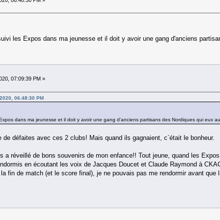
20, 06:48:30 PM »
 suivi les Expos dans ma jeunesse et il doit y avoir une gang d'anciens parti
20, 07:09:39 PM »
 2020, 06:48:30 PM
es Expos dans ma jeunesse et il doit y avoir une gang d'anciens partisans des Nordiques qui eux a
 de défaites avec ces 2 clubs! Mais quand ils gagnaient, c`était le bonheur.
a réveillé de bons souvenirs de mon enfance!! Tout jeune, quand les Expos jo
endormis en écoutant les voix de Jacques Doucet et Claude Raymond à CKAC!! E
a fin de match (et le score final), je ne pouvais pas me rendormir avant que l