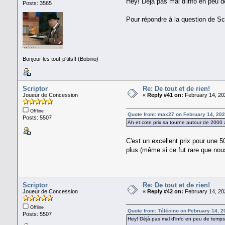
Hey! Déjà pas mal d'info en peu d
Posts: 3565
Pour répondre à la question de Scr
Bonjour les tout-p'tits!! (Bobino)
Scriptor
Re: De tout et de rien!
Joueur de Concession
«
Reply #41 on:
February 14, 20
Offline
Quote from: max27 on February 14, 202
Posts: 5507
Ah et cote prix sa tourne autour de 2000
C'est un excellent prix pour une 
plus (même si ce fut rare que nous
Scriptor
Re: De tout et de rien!
Joueur de Concession
«
Reply #42 on:
February 14, 20
Offline
Quote from: Télécino on February 14, 2
Posts: 5507
Hey! Déjà pas mal d'info en peu de temps