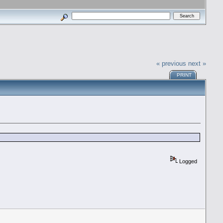
« previous
next »
PRINT
Logged