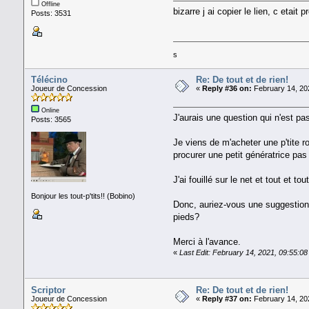
Offline
bizarre j ai copier le lien, c etai
Posts: 3531
s
Télécino
Re: De tout et de rien!
Joueur de Concession
«
Reply #36 on:
February 14, 20
Online
J'aurais une question qui n'est p
Posts: 3565
Je viens de m'acheter une p'tite r
procurer une petit génératrice pas
J'ai fouillé sur le net et tout et
Bonjour les tout-p'tits!! (Bobino)
Donc, auriez-vous une suggestion 
pieds?
Merci à l'avance.
«
Last Edit: February 14, 2021, 09:55:0
Scriptor
Re: De tout et de rien!
Joueur de Concession
«
Reply #37 on:
February 14, 20