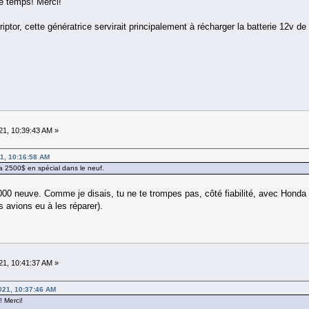
e temps! Merci!
iptor, cette génératrice servirait principalement à récharger la batterie 12v de
21, 10:39:43 AM »
1, 10:16:58 AM
 a 2500$ en spécial dans le neuf.
5000 neuve. Comme je disais, tu ne te trompes pas, côté fiabilité, avec Honda 
 avions eu à les réparer).
21, 10:41:37 AM »
021, 10:37:46 AM
! Merci!