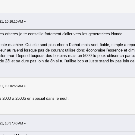
21, 10:16:10 AM »
 criteres je te conseille fortement d'aller vers les generatrices Honda.
te machine. Oui elle sont plus cher a l'achat mais sont fiable, simple a rep
teur au ralenti lorsque pas de courant utilise donc économise l'essence et dim
selon moi. Depend toujours des besoins mais un 5000 tu peux utiliser ca par
e 23l et sa dure pas loin de 8h si tu l'utilise bcp et juste stand by pas loin de
21, 10:16:58 AM »
de 2000 a 2500$ en spécial dans le neuf.
21, 10:37:46 AM »