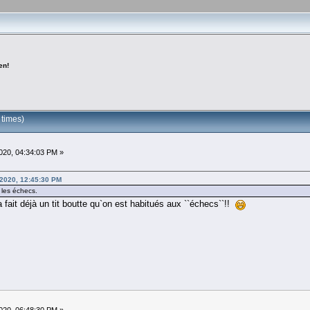
en!
 times)
20, 04:34:03 PM »
 2020, 12:45:30 PM
 les échecs.
fait déjà un tit boutte qu`on est habitués aux ``échecs``!!