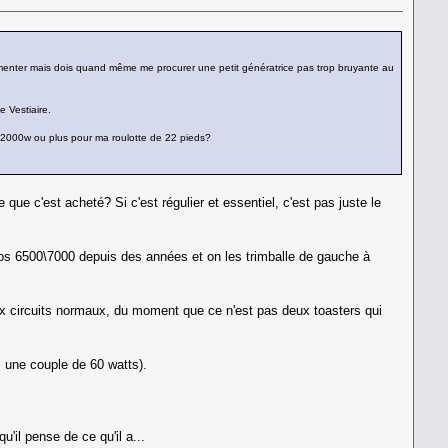
m'alimenter mais dois quand même me procurer une petit génératrice pas trop bruyante au
e Vestiaire.
n 2000w ou plus pour ma roulotte de 22 pieds?
 que c'est acheté? Si c'est régulier et essentiel, c'est pas juste le
gros 6500\7000 depuis des années et on les trimballe de gauche à
eux circuits normaux, du moment que ce n'est pas deux toasters qui
s une couple de 60 watts).
'il pense de ce qu'il a...