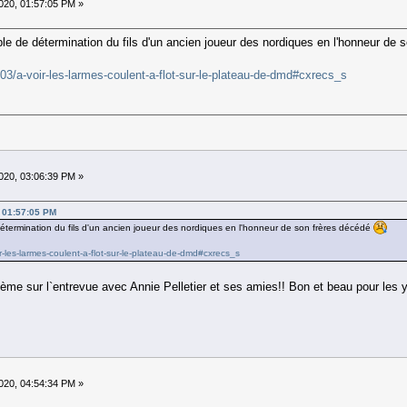
20, 01:57:05 PM »
le de détermination du fils d'un ancien joueur des nordiques en l'honneur de
03/a-voir-les-larmes-coulent-a-flot-sur-le-plateau-de-dmd#cxrecs_s
20, 03:06:39 PM »
 01:57:05 PM
étermination du fils d'un ancien joueur des nordiques en l'honneur de son frères décédé
r-les-larmes-coulent-a-flot-sur-le-plateau-de-dmd#cxrecs_s
mème sur l`entrevue avec Annie Pelletier et ses amies!! Bon et beau pour les 
20, 04:54:34 PM »