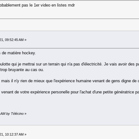
t probablement pas le 1er video en listes mdr
21, 09:52:45 AM »
as de matière hockey.
oulotte qui je mettrai sur un terrain qui n'a pas d'électricité. Je vais avoir
 trop bruyante au cas ou.
 tout mais il n'y rien de mieux que l'expérience humaine venant de gens digne d
venant de votre expérience personelle pour l'achat d'une petite génératrice p
8 AM by Télécino
»
21, 10:12:37 AM »