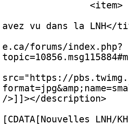
		<item>

			<title>Re: Ce que vous
avez vu dans la LNH</tit
			<link>https://www.vestia
e.ca/forums/index.php?
topic=10856.msg115884#m
			<description><![CDATA[<im
src="https://pbs.twimg.
format=jpg&amp;name=sma
/>]]></description>

			<category><
[CDATA[Nouvelles LNH/KH