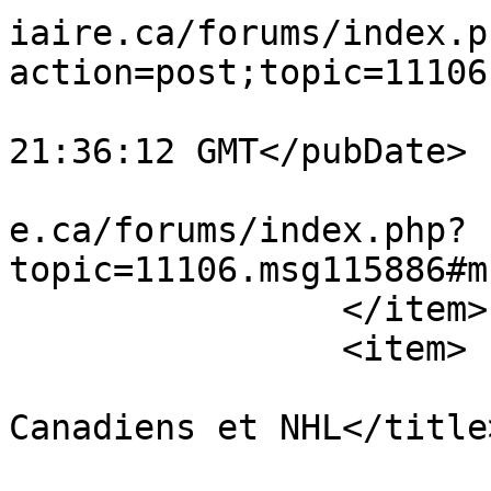
iaire.ca/forums/index.p
action=post;topic=11106
			<pubDate>Fri, 07 Aug 202
21:36:12 GMT</pubDate>

			<guid>https://www.vestia
e.ca/forums/index.php?
topic=11106.msg115886#m
		</item>

		<item>

			<title>Re: Spéculations
Canadiens et NHL</title>
			<link>https://www.vestia