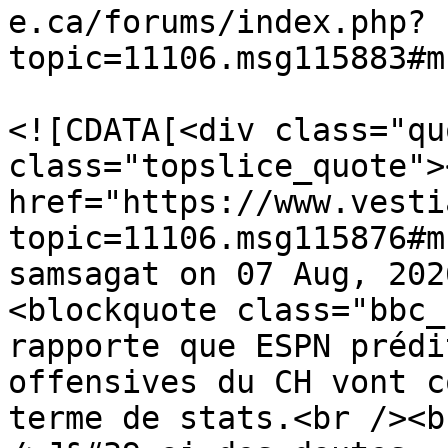
e.ca/forums/index.php?
topic=11106.msg115883#m
			<description>
<![CDATA[<div class="qu
class="topslice_quote"><
href="https://www.vesti
topic=11106.msg115876#m
samsagat on 07 Aug, 202
<blockquote class="bbc_
rapporte que ESPN prédi
offensives du CH vont c
terme de stats.<br /><b