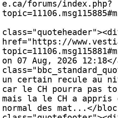
e.ca/forums/index.php?
topic=11106.msg115885#m
			<description><![CDATA[<di
class="quoteheader"><di
href="https://www.vesti
topic=11106.msg115881#m
on 07 Aug, 2026 12:18</
class="bbc_standard_quo
un certain recule au ni
car le CH pourra pas to
mais la le CH a appris 
normal des mat...</bloc
class="quotefooter"><di