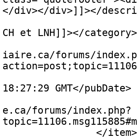
</div></div>]]></descri
			<category><![CDATA[Rumeur
CH et LNH]]></category>

			<comments>https://www.ve
iaire.ca/forums/index.p
action=post;topic=11106
			<pubDate>Fri, 07 Aug 202
18:27:29 GMT</pubDate>

			<guid>https://www.vestia
e.ca/forums/index.php?
topic=11106.msg115885#m
		</item>
