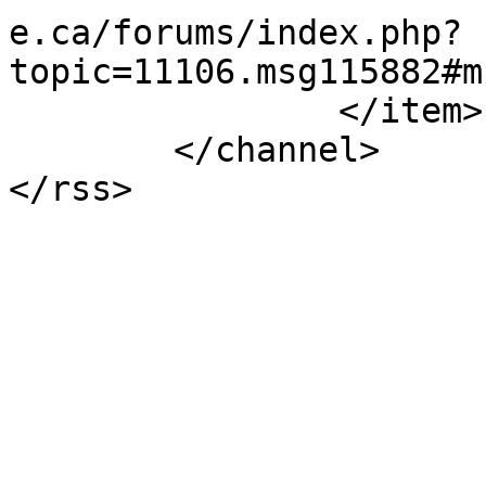
e.ca/forums/index.php?
topic=11106.msg115882#m
		</item>

	</channel>

</rss>