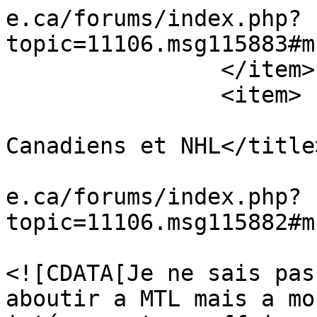
e.ca/forums/index.php?
topic=11106.msg115883#m
		</item>

		<item>

			<title>Re: Spéculations
Canadiens et NHL</title>
			<link>https://www.vestia
e.ca/forums/index.php?
topic=11106.msg115882#m
			<description>
<![CDATA[Je ne sais pas
aboutir a MTL mais a mo