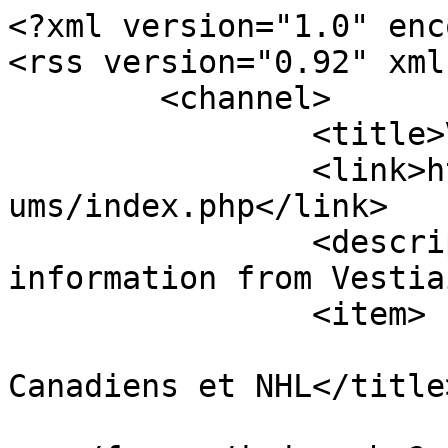
<?xml version="1.0" enc
<rss version="0.92" xml
	<channel>

		<title>Vestiaire.ca</title>

		<link>https://www.vestiaire.ca/for
ums/index.php</link>

		<description><![CDATA[Live 
information from Vestia
		<item>

			<title>Re: Spéculations
Canadiens et NHL</title>
			<link>https://www.vestia