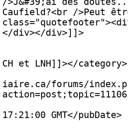
/>J&#39;ai des doutes..
Caufield?<br />Peut êtr
class="quotefooter"><di
</div></div>]]>

			</description>
			<category><![CDATA[Rumeur
CH et LNH]]></category>

			<comments>https://www.ve
iaire.ca/forums/index.p
action=post;topic=11106
			<pubDate>Fri, 07 Aug 202
17:21:00 GMT</pubDate>

			<guid>https://www.vestia