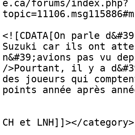
e.ca/forums/index.php?
topic=11106.msg115886#m
			<description>
<![CDATA[On parle d&#39
Suzuki car ils ont atte
n&#39;avions pas vu dep
/>Pourtant, il y a d&#3
des joueurs qui compten
points année après anné
			</description>
			<category><![CDATA[Rumeur
CH et LNH]]></category>

			<comments>https://www.ve