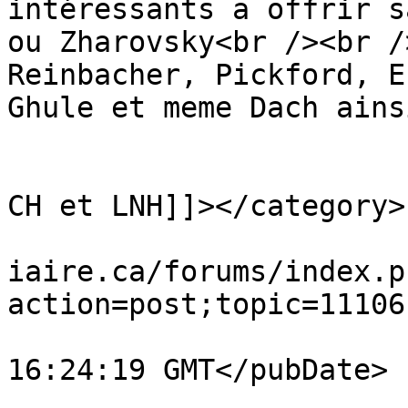
intéressants a offrir s
ou Zharovsky<br /><br /
Reinbacher, Pickford, E
Ghule et meme Dach ains
			</description>
			<category><![CDATA[Rumeur
CH et LNH]]></category>

			<comments>https://www.ve
iaire.ca/forums/index.p
action=post;topic=11106
			<pubDate>Fri, 07 Aug 202
16:24:19 GMT</pubDate>

			<guid>https://www.vestia