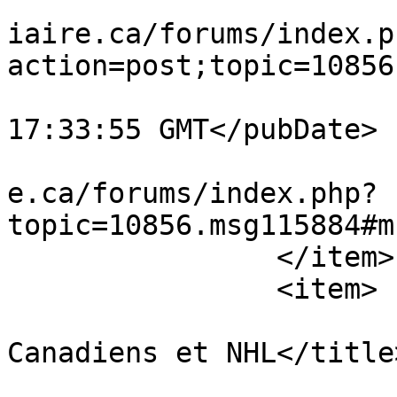
			<comments>https://www.ve
iaire.ca/forums/index.p
action=post;topic=10856
			<pubDate>Fri, 07 Aug 202
17:33:55 GMT</pubDate>

			<guid>https://www.vestia
e.ca/forums/index.php?
topic=10856.msg115884#m
		</item>

		<item>

			<title>Re: Spéculations
Canadiens et NHL</title>
			<link>https://www.vestia