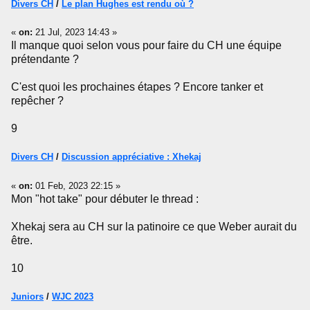
Divers CH
/
Le plan Hughes est rendu où ?
«
on:
21 Jul, 2023 14:43 »
Il manque quoi selon vous pour faire du CH une équipe
prétendante ?
C'est quoi les prochaines étapes ? Encore tanker et
repêcher ?
9
Divers CH
/
Discussion appréciative : Xhekaj
«
on:
01 Feb, 2023 22:15 »
Mon "hot take" pour débuter le thread :
Xhekaj sera au CH sur la patinoire ce que Weber aurait du
être.
10
Juniors
/
WJC 2023