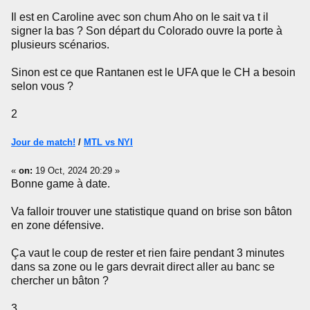
Il est en Caroline avec son chum Aho on le sait va t il
signer la bas ? Son départ du Colorado ouvre la porte à
plusieurs scénarios.
Sinon est ce que Rantanen est le UFA que le CH a besoin
selon vous ?
2
Jour de match!
/
MTL vs NYI
«
on:
19 Oct, 2024 20:29 »
Bonne game à date.
Va falloir trouver une statistique quand on brise son bâton
en zone défensive.
Ça vaut le coup de rester et rien faire pendant 3 minutes
dans sa zone ou le gars devrait direct aller au banc se
chercher un bâton ?
3