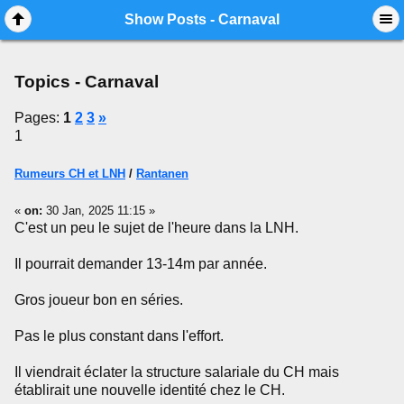
Mobile View
Show Posts - Carnaval
Topics - Carnaval
Pages:
1
2
3
»
1
Rumeurs CH et LNH
/
Rantanen
«
on:
30 Jan, 2025 11:15 »
C'est un peu le sujet de l'heure dans la LNH.
Il pourrait demander 13-14m par année.
Gros joueur bon en séries.
Pas le plus constant dans l'effort.
Il viendrait éclater la structure salariale du CH mais
établirait une nouvelle identité chez le CH.