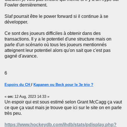
Fowler dernièrement.
Slaf pourrait être le power forward si il continue à se
développer.
Ce sont des joueurs difficiles à obtenir dans des
transactions. Il y a le potentiel d'une structure mais on
parle d'un scénario où tous les joueurs mentionnés
atteignent leur potentiel alors qu'on sait que c'est pas
gagné d'avance.
6
Espoirs du CH
/
Kapanen ou Beck pour le 3e trio ?
«
on:
12 Aug, 2023 14:33 »
Un espoir qui est sous estimé selon Grant McCagg ça vaut
ce que ça vaut mais je trouve que ici sur le site on en parle
très peu.
https://www.hockeydb.com/ihdb/stats/pdisplay.php?