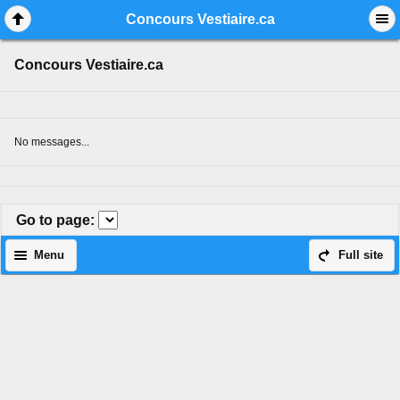
Mobile View
Concours Vestiaire.ca
Concours Vestiaire.ca
No messages...
Go to page
:
Menu
Full site