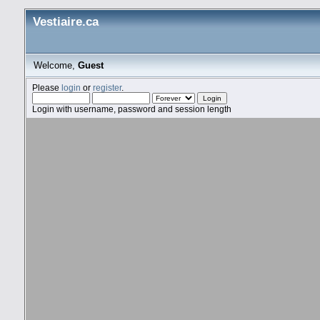
Vestiaire.ca
Welcome,
Guest
Please
login
or
register
.
Login with username, password and session length