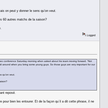
 mais on peut y donner le sens qu’on veut.
les 60 autres matchs de la saison?
e.
Logged
e video conference Saturday morning when asked about his team moving forward. “Not
ild around when you bring some young guys. So those guys are very important for our
ns qu’on veut.
saison?
tant reposé.
e pour bien les entourer. Et de la façon qu`il a dit cette phrase, il ne