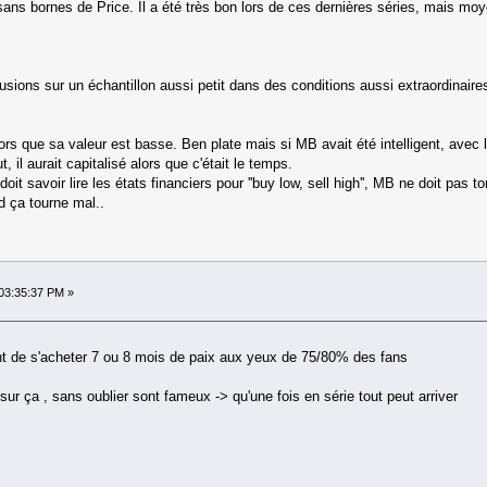
n sans bornes de Price. Il a été très bon lors de ces dernières séries, mais moy
lusions sur un échantillon aussi petit dans des conditions aussi extraordinai
lors que sa valeur est basse. Ben plate mais si MB avait été intelligent, avec
, il aurait capitalisé alors que c'était le temps.
it savoir lire les états financiers pour ''buy low, sell high'', MB ne doit pas 
d ça tourne mal..
03:35:37 PM »
vient de s'acheter 7 ou 8 mois de paix aux yeux de 75/80% des fans
r )sur ça , sans oublier sont fameux -> qu'une fois en série tout peut arriver