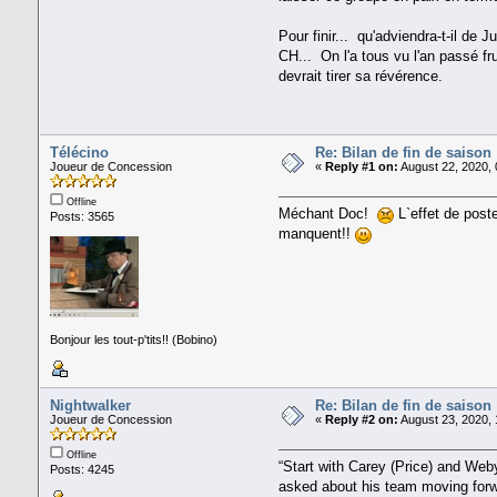
Pour finir... qu'adviendra-t-il de 
CH... On l'a tous vu l'an passé f
devrait tirer sa révérence.
Télécino
Re: Bilan de fin de saison
Joueur de Concession
«
Reply #1 on:
August 22, 2020, 
Offline
Méchant Doc!
L`effet de poste
Posts: 3565
manquent!!
Bonjour les tout-p'tits!! (Bobino)
Nightwalker
Re: Bilan de fin de saison
Joueur de Concession
«
Reply #2 on:
August 23, 2020, 
Offline
“Start with Carey (Price) and Web
Posts: 4245
asked about his team moving forw