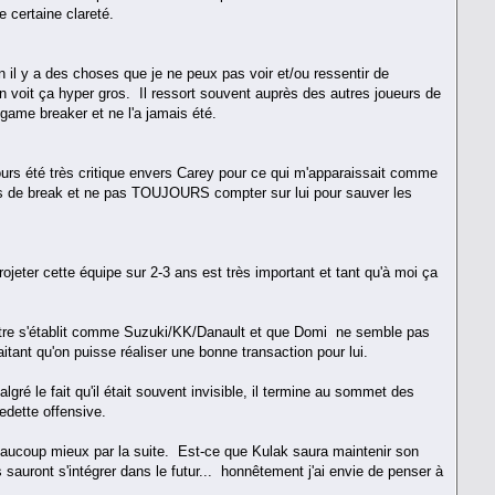
 certaine clareté.
 il y a des choses que je ne peux pas voir et/ou ressentir de
vin voit ça hyper gros. Il ressort souvent auprès des autres joueurs de
game breaker et ne l'a jamais été.
ours été très critique envers Carey pour ce qui m'apparaissait comme
plus de break et ne pas TOUJOURS compter sur lui pour sauver les
ojeter cette équipe sur 2-3 ans est très important et tant qu'à moi ça
centre s'établit comme Suzuki/KK/Danault et que Domi ne semble pas
tant qu'on puisse réaliser une bonne transaction pour lui.
gré le fait qu'il était souvent invisible, il termine au sommet des
edette offensive.
beaucoup mieux par la suite. Est-ce que Kulak saura maintenir son
auront s'intégrer dans le futur... honnêtement j'ai envie de penser à