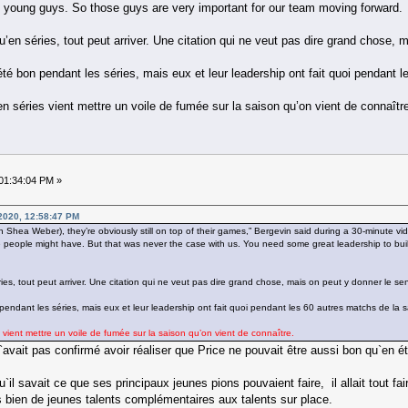
 young guys. So those guys are very important for our team moving forward.
qu’en séries, tout peut arriver. Une citation qui ne veut pas dire grand chose,
été bon pendant les séries, mais eux et leur leadership ont fait quoi pendant 
n séries vient mettre un voile de fumée sur la saison qu’on vient de connaîtr
01:34:04 PM »
 2020, 12:58:47 PM
in Shea Weber), they’re obviously still on top of their games,” Bergevin said during a 30-minut
e people might have. But that was never the case with us. You need some great leadership to bu
ries, tout peut arriver. Une citation qui ne veut pas dire grand chose, mais on peut y donner le se
pendant les séries, mais eux et leur leadership ont fait quoi pendant les 60 autres matchs de la 
 vient mettre un voile de fumée sur la saison qu’on vient de connaître.
avait pas confirmé avoir réaliser que Price ne pouvait être aussi bon qu`en é
`il savait ce que ses principaux jeunes pions pouvaient faire, il allait tout fair
s bien de jeunes talents complémentaires aux talents sur place.