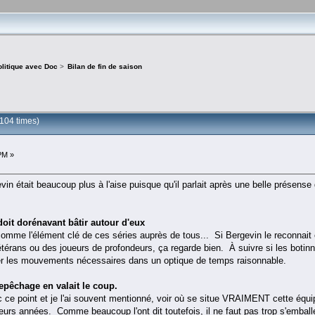
olitique avec Doc
>
Bilan de fin de saison
3104 times)
PM »
vin était beaucoup plus à l'aise puisque qu'il parlait après une belle présens
oit dorénavant bâtir autour d'eux
omme l'élément clé de ces séries auprès de tous... Si Bergevin le reconnait e
étérans ou des joueurs de profondeurs, ça regarde bien. À suivre si les botin
ser les mouvements nécessaires dans un optique de temps raisonnable.
epêchage en valait le coup.
 ce point et je l'ai souvent mentionné, voir où se situe VRAIMENT cette équip
sieurs années. Comme beaucoup l'ont dit toutefois, il ne faut pas trop s'emball