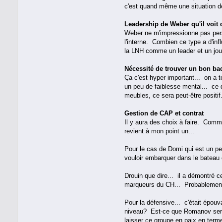
c'est quand même une situation de
Leadership de Weber qu'il voit c
Weber ne m'impressionne pas perso
l'interne. Combien ce type a d'inf
la LNH comme un leader et un joue
Nécessité de trouver un bon bac
Ça c'est hyper important... on a 
un peu de faiblesse mental... ce 
meubles, ce sera peut-être positif
Gestion de CAP et contrat
Il y aura des choix à faire. Comme
revient à mon point un...
Pour le cas de Domi qui est un pe
vouloir embarquer dans le bateau 
Drouin que dire... il a démontré c
marqueurs du CH... Probablement 
Pour la défensive... c'était épou
niveau? Est-ce que Romanov sera u
laisser ce groupe en paix en terme