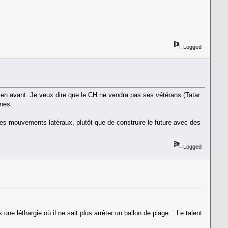
Logged
2 en avant. Je veux dire que le CH ne vendra pas ses vétérans (Tatar
unes.
 des mouvements latéraux, plutôt que de construire le future avec des
Logged
ne léthargie où il ne sait plus arrêter un ballon de plage... Le talent