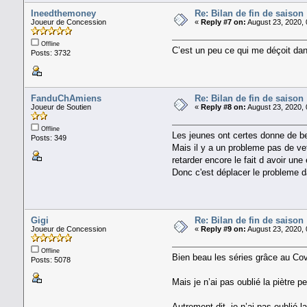
Ineedthemoney
Re: Bilan de fin de saison
Joueur de Concession
«
Reply #7 on:
August 23, 2020, 
Offline
C’est un peu ce qui me déçoit dans
Posts: 3732
FanduChAmiens
Re: Bilan de fin de saison
Joueur de Soutien
«
Reply #8 on:
August 23, 2020, 
Offline
Les jeunes ont certes donne de b
Posts: 349
Mais il y a un probleme pas de ve
retarder encore le fait d avoir un
Donc c'est déplacer le probleme da
Gigi
Re: Bilan de fin de saison
Joueur de Concession
«
Reply #9 on:
August 23, 2020, 
Offline
Bien beau les séries grâce au Cov
Posts: 5078
Mais je n’ai pas oublié la piètre 
Autrement dit, je n’ai pas oublié 