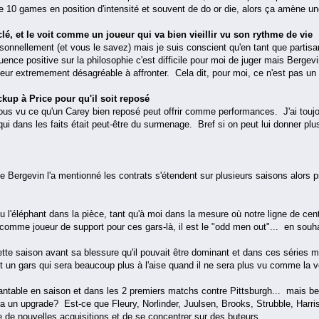
 10 games en position d'intensité et souvent de do or die, alors ça amène une
lé, et le voit comme un joueur qui va bien vieillir vu son rythme de vie
nnellement (et vous le savez) mais je suis conscient qu'en tant que partisan
luence positive sur la philosophie c'est difficile pour moi de juger mais Berge
ur extremement désagréable à affronter. Cela dit, pour moi, ce n'est pas un 
kup à Price pour qu'il soit reposé
tous vu ce qu'un Carey bien reposé peut offrir comme performances. J'ai touj
qui dans les faits était peut-être du surmenage. Bref si on peut lui donner 
.
 Bergevin l'a mentionné les contrats s'étendent sur plusieurs saisons alors pr
u l'éléphant dans la pièce, tant qu'à moi dans la mesure où notre ligne de 
comme joueur de support pour ces gars-là, il est le "odd men out"... en souhai
ette saison avant sa blessure qu'il pouvait être dominant et dans ces séries mal
un gars qui sera beaucoup plus à l'aise quand il ne sera plus vu comme la v
vantable en saison et dans les 2 premiers matchs contre Pittsburgh... mais 
n upgrade? Est-ce que Fleury, Norlinder, Juulsen, Brooks, Strubble, Harris s
 de nouvelles acquisitions et de se concentrer sur des buteurs...