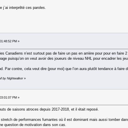
 j`ai interprêté ces paroles.
01:48:52 PM »
es Canadiens n’est surtout pas de faire un pas en arrière pour pour en faire 
hage puisqu’on on veut avoir des joueurs de niveau NHL pour encadrer les je
d. Par contre, cela veut dire (pour moi) que l’on aura plutôt tendance à faire
PM by Nightwalker
»
03:01:07 PM »
uts de saisons atroces depuis 2017-2018, et il était reposé.
une stretch de performances fumantes où il est dominant mais aussi tomber dans u
t une question de motivation dans son cas.