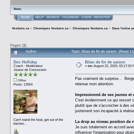
News:
HOME
HELP
SEARCH
CALENDAR
LOGIN
REGISTER
Vestiaire.ca
>
Chroniques Vestiaire.ca
>
Chroniques Vestiaire.ca
>
Dans l'arène p
Pages: [
1
]
Author
Topic: Bilan de fin de saison (Read 1
Doc Holliday
Bilan de fin de saison
Coach - Modérateur
«
on:
August 22, 2020, 03:17:03 
Joueur de Concession
Pas vraiment de surprise... Berge
Offline
retenue mon attention:
Posts: 13554
Impressionné de ses jeunes et d
C'est évidemment ce qui ressort c
plutôt que de s'accrocher à des v
justement son incapacité à réali
Can't stand the heat, get out of the
La drop au niveau position de r
kitchen...
Je suis totalement en accord avec
influencer l'organisation pour plu