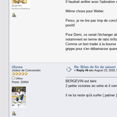
Il faudrait arrêter avec l'adoratio
Même chose pour Weber.
Perso, je ne tire pas trop de conc
positif.
Pour Domi, ce serait l'échanger a
notamment en terme de ratio tir/but
Comme un bon trader à la bourse do
grippe pour s'en débarrasser quan
Ulysse
Re: Bilan de fin de saison
Joueur de Concession
«
Reply #6 on:
August 23, 2020, 
Offline
BERGEVIN est béni
Posts: 20454
2 petite victoires en série et il 
il ne lui reste qu'à surfer ( patine