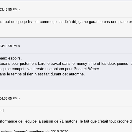
03:45:55 PM »
 tout ce que je lis...et comme je l’ai déjà dit, ça ne garantie pas une place en
04:18:58 PM »
eaux espoirs.
terans pour justement faire le travail dans le money time et les deux jeunes 
e equipe competitive il reste une saison pour Price et Weber.
ns le temps si rien n est fait durant cet automne.
04:35:05 PM »
id,
performance de l’équipe la saison de 71 matchs, le fait que c’était tout croche
la saison (encore) merdique de 2019-2020.