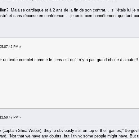
Julien? Malaise cardiaque et à 2 ans de la fin de son contrat... si j'étais lui j
rustré et sans réponse en conférence... je crois bien honnêtement que tant p
05:07:42 PM »
r un texte complet comme le tiens est qu`il n`y a pas grand chose à ajouter!!
12:58:47 PM »
y (captain Shea Weber), they’re obviously still on top of their games,” Berg
ard. “Not that we have any doubts, but I think some people might have. But t