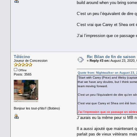
build around when you bring some
C’est un peu l’équivalent de dire 
C’est vrai que Carey et Shea ont 
J’ai l’impression que ce passage e
Télécino
Re: Bilan de fin de saison
Joueur de Concession
«
Reply #3 on:
August 23, 2020, 
Offline
Quote from: Nightwalker on August 23,
Posts: 3565
“Start with Carey (Price) and Weby (capta
that we have any doubts, but I think som
team moving forward.
C’est un peu l’équivalent de dire qu’en sé
C’est vrai que Carey et Shea ont été bon 
Bonjour les tout-p'tits!! (Bobino)
J’ai l’impression que ce passage en séries
J`aurais eu la même peur si MB n`
Il a aussi ajouté que maintenant qu
parlait pas de vieux vétérans mai