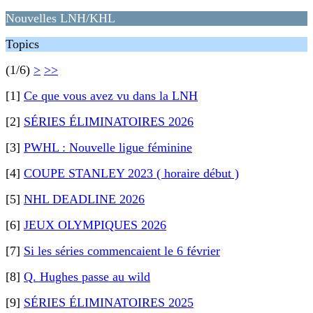
Nouvelles LNH/KHL
Topics
(1/6)
>
>>
[1]
Ce que vous avez vu dans la LNH
[2]
SÉRIES ÉLIMINATOIRES 2026
[3]
PWHL : Nouvelle ligue féminine
[4]
COUPE STANLEY 2023 ( horaire début )
[5]
NHL DEADLINE 2026
[6]
JEUX OLYMPIQUES 2026
[7]
Si les séries commencaient le 6 février
[8]
Q. Hughes passe au wild
[9]
SÉRIES ÉLIMINATOIRES 2025