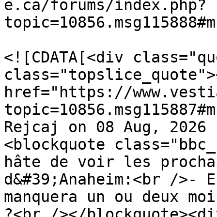
e.ca/forums/index.php?
topic=10856.msg115888#m
			<description>
<![CDATA[<div class="qu
class="topslice_quote"><
href="https://www.vesti
topic=10856.msg115887#m
Rejcaj on 08 Aug, 2026 
<blockquote class="bbc_
hâte de voir les procha
d&#39;Anaheim:<br />- E
manquera un ou deux moi
?<br /></blockquote><di