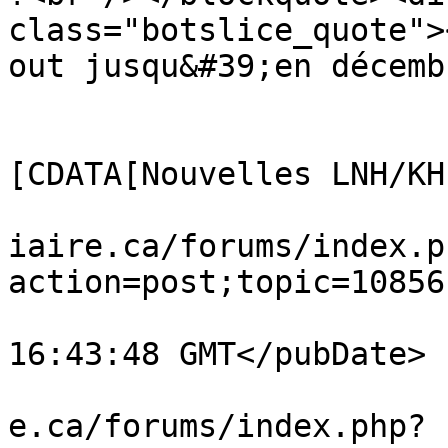
class="botslice_quote">
out jusqu&#39;en décemb
			</description>
			<category><
[CDATA[Nouvelles LNH/KH
			<comments>https://www.ve
iaire.ca/forums/index.p
action=post;topic=10856
			<pubDate>Sat, 08 Aug 202
16:43:48 GMT</pubDate>

			<guid>https://www.vestia
e.ca/forums/index.php?