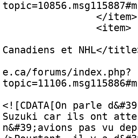
topic=10856.msg115887#m
		</item>

		<item>

			<title>Re: Spéculations
Canadiens et NHL</title>
			<link>https://www.vestia
e.ca/forums/index.php?
topic=11106.msg115886#m
			<description>
<![CDATA[On parle d&#39
Suzuki car ils ont atte
n&#39;avions pas vu dep