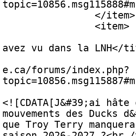
topic=10856.msg115888#m
		</item>

		<item>

			<title>Re: Ce que vous
avez vu dans la LNH</tit
			<link>https://www.vestia
e.ca/forums/index.php?
topic=10856.msg115887#m
			<description>
<![CDATA[J&#39;ai hâte 
mouvements des Ducks d&
que Troy Terry manquera
saison 2026-2027 ?<br /