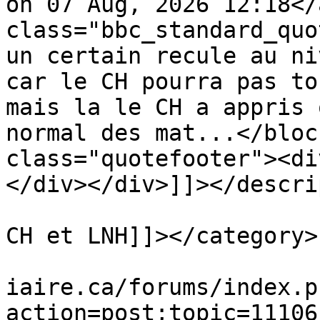
on 07 Aug, 2026 12:18</
class="bbc_standard_quo
un certain recule au ni
car le CH pourra pas to
mais la le CH a appris 
normal des mat...</bloc
class="quotefooter"><di
</div></div>]]></descri
			<category><![CDATA[Rumeur
CH et LNH]]></category>

			<comments>https://www.ve
iaire.ca/forums/index.p
action=post;topic=11106