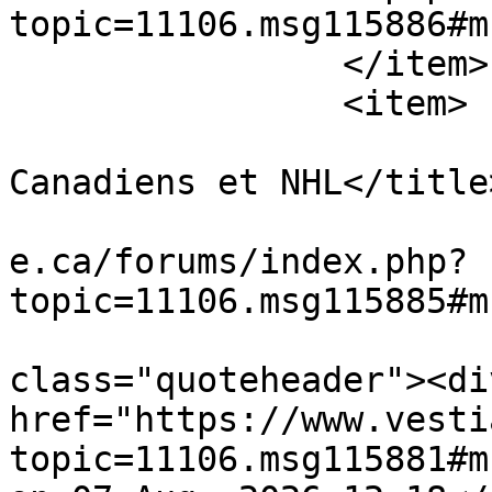
topic=11106.msg115886#m
		</item>

		<item>

			<title>Re: Spéculations
Canadiens et NHL</title>
			<link>https://www.vestia
e.ca/forums/index.php?
topic=11106.msg115885#m
			<description><![CDATA[<di
class="quoteheader"><di
href="https://www.vesti
topic=11106.msg115881#m