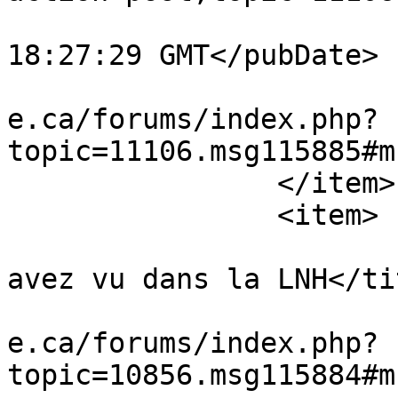
			<pubDate>Fri, 07 Aug 202
18:27:29 GMT</pubDate>

			<guid>https://www.vestia
e.ca/forums/index.php?
topic=11106.msg115885#m
		</item>

		<item>

			<title>Re: Ce que vous
avez vu dans la LNH</tit
			<link>https://www.vestia
e.ca/forums/index.php?
topic=10856.msg115884#m