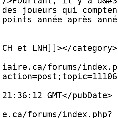
/>Pourtant, il y a d&#3
des joueurs qui compten
points année après anné
			</description>
			<category><![CDATA[Rumeur
CH et LNH]]></category>

			<comments>https://www.ve
iaire.ca/forums/index.p
action=post;topic=11106
			<pubDate>Fri, 07 Aug 202
21:36:12 GMT</pubDate>

			<guid>https://www.vestia
e.ca/forums/index.php?