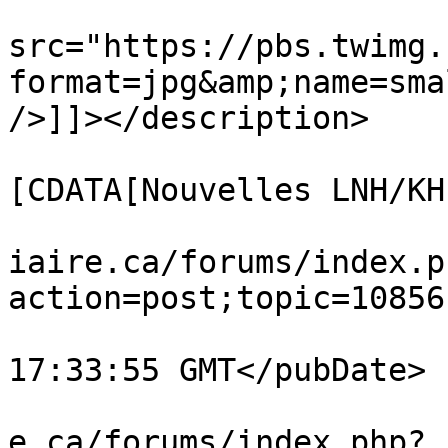
			<description><![CDATA[<im
src="https://pbs.twimg.
format=jpg&amp;name=sma
/>]]></description>

			<category><
[CDATA[Nouvelles LNH/KH
			<comments>https://www.ve
iaire.ca/forums/index.p
action=post;topic=10856
			<pubDate>Fri, 07 Aug 202
17:33:55 GMT</pubDate>

			<guid>https://www.vestia
e.ca/forums/index.php?