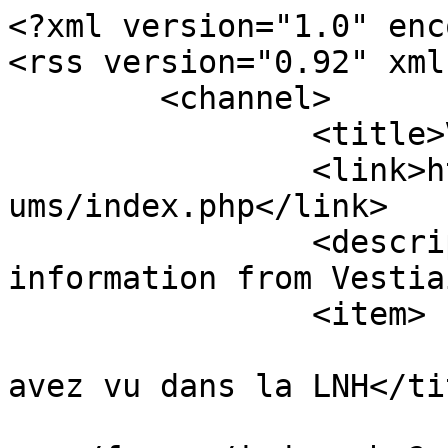
<?xml version="1.0" enc
<rss version="0.92" xml
	<channel>

		<title>Vestiaire.ca</title>

		<link>https://www.vestiaire.ca/for
ums/index.php</link>

		<description><![CDATA[Live 
information from Vestia
		<item>

			<title>Re: Ce que vous
avez vu dans la LNH</tit
			<link>https://www.vestia