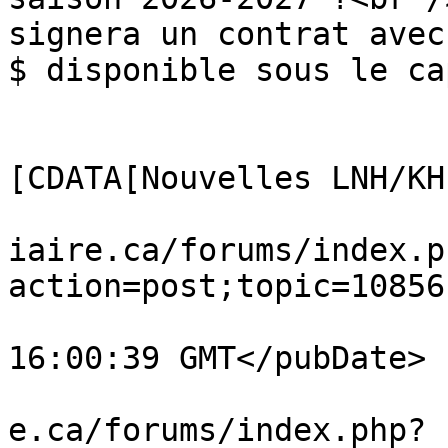
signera un contrat avec
$ disponible sous le ca
			</description>
			<category><
[CDATA[Nouvelles LNH/KH
			<comments>https://www.ve
iaire.ca/forums/index.p
action=post;topic=10856
			<pubDate>Sat, 08 Aug 202
16:00:39 GMT</pubDate>

			<guid>https://www.vestia
e.ca/forums/index.php?