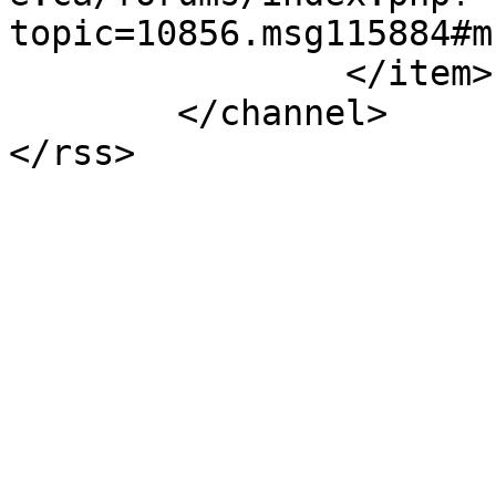
topic=10856.msg115884#m
		</item>

	</channel>

</rss>