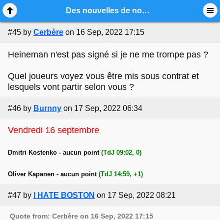
Mobile View
Des nouvelles de nos espoirs 2022-2023
#45
by
Cerbère
on 16 Sep, 2022 17:15
Heineman n'est pas signé si je ne me trompe pas ?
Quel joueurs voyez vous être mis sous contrat et
lesquels vont partir selon vous ?
#46
by
Burnny
on 17 Sep, 2022 06:34
Vendredi 16 septembre
Dmitri Kostenko - aucun point
(TdJ 09:02, 0)
Oliver Kapanen - aucun point
(TdJ 14:59, +1)
#47
by
I HATE BOSTON
on 17 Sep, 2022 08:21
Quote from: Cerbère on 16 Sep, 2022 17:15