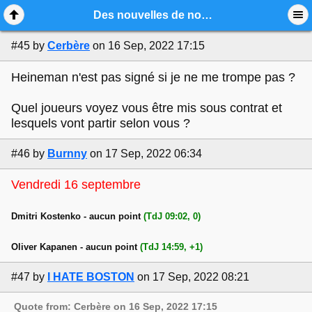
Mobile View
Des nouvelles de nos espoirs 2022-2023
#45
by
Cerbère
on 16 Sep, 2022 17:15
Heineman n'est pas signé si je ne me trompe pas ?
Quel joueurs voyez vous être mis sous contrat et
lesquels vont partir selon vous ?
#46
by
Burnny
on 17 Sep, 2022 06:34
Vendredi 16 septembre
Dmitri Kostenko - aucun point
(TdJ 09:02, 0)
Oliver Kapanen - aucun point
(TdJ 14:59, +1)
#47
by
I HATE BOSTON
on 17 Sep, 2022 08:21
Quote from: Cerbère on 16 Sep, 2022 17:15