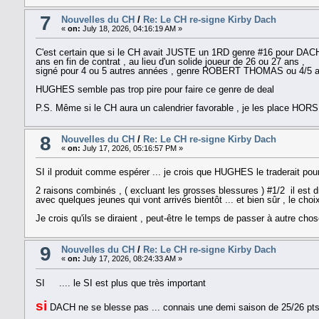
7
Nouvelles du CH
/
Re: Le CH re-signe Kirby Dach
«
on:
July 18, 2026, 04:16:19 AM »
C'est certain que si le CH avait JUSTE un 1RD genre #16 pour DACH a
ans en fin de contrat , au lieu d'un solide joueur de 26 ou 27 ans ,
signé pour 4 ou 5 autres années , genre ROBERT THOMAS ou 4/5 aut
HUGHES semble pas trop pire pour faire ce genre de deal
P.S. Même si le CH aura un calendrier favorable , je les place HORS
8
Nouvelles du CH
/
Re: Le CH re-signe Kirby Dach
«
on:
July 17, 2026, 05:16:57 PM »
SI il produit comme espérer ... je crois que HUGHES le traderait pou
2 raisons combinés , ( excluant les grosses blessures ) #1/2 il est dro
avec quelques jeunes qui vont arrivés bientôt ... et bien sûr , le ch
Je crois qu'ils se diraient , peut-être le temps de passer à autre chose
9
Nouvelles du CH
/
Re: Le CH re-signe Kirby Dach
«
on:
July 17, 2026, 08:24:33 AM »
SI .... le SI est plus que très important
si
DACH ne se blesse pas ... connais une demi saison de 25/26 pts 