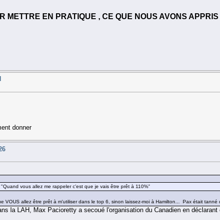
R METTRE EN PRATIQUE , CE QUE NOUS AVONS APPRI
H
ment donner
26
gs "Quand vous allez me rappeler c'est que je vais être prêt à 110%"
 VOUS allez être prêt à m'utiliser dans le top 6, sinon laissez-moi à Hamilton... Pax était tanné de
ns la LAH, Max Pacioretty a secoué l'organisation du Canadien en déclarant qu'