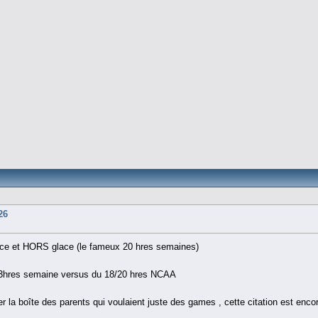
26
ace et HORS glace (le fameux 20 hres semaines)
 2/3hres semaine versus du 18/20 hres NCAA
er la boîte des parents qui voulaient juste des games , cette citation est enc