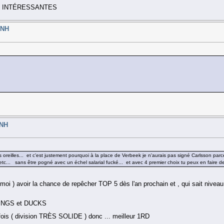
 TRÈS INTÉRESSANTES
LNH
LNH
s oreilles... et c'est justement pourquoi à la place de Verbeek je n'aurais pas signé Carlsson parc
c... sans être pogné avec un échel salarial fucké... et avec 4 premier choix tu peux en faire d
moi ) avoir la chance de repêcher TOP 5 dès l'an prochain et , qui sait nive
 WINGS et DUCKS
fois ( division TRÈS SOLIDE ) donc ... meilleur 1RD