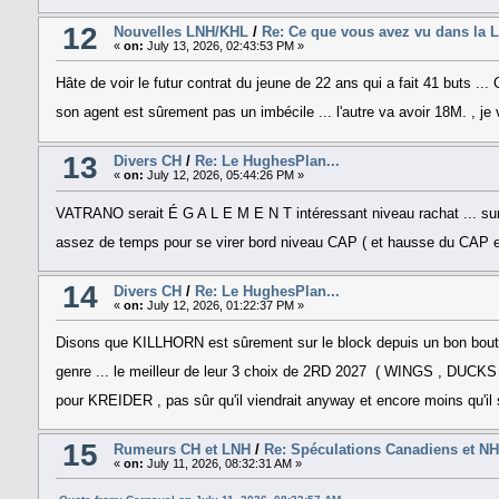
12
Nouvelles LNH/KHL
/
Re: Ce que vous avez vu dans la 
«
on:
July 13, 2026, 02:43:53 PM »
Hâte de voir le futur contrat du jeune de 22 ans qui a fait 41 buts ...
son agent est sûrement pas un imbécile ... l'autre va avoir 18M. , je
13
Divers CH
/
Re: Le HughesPlan...
«
on:
July 12, 2026, 05:44:26 PM »
VATRANO serait É G A L E M E N T intéressant niveau rachat ... sur 
assez de temps pour se virer bord niveau CAP ( et hausse du CAP en
14
Divers CH
/
Re: Le HughesPlan...
«
on:
July 12, 2026, 01:22:37 PM »
Disons que KILLHORN est sûrement sur le block depuis un bon bout
genre ... le meilleur de leur 3 choix de 2RD 2027 ( WINGS , DUCK
pour KREIDER , pas sûr qu'il viendrait anyway et encore moins qu'il so
15
Rumeurs CH et LNH
/
Re: Spéculations Canadiens et N
«
on:
July 11, 2026, 08:32:31 AM »