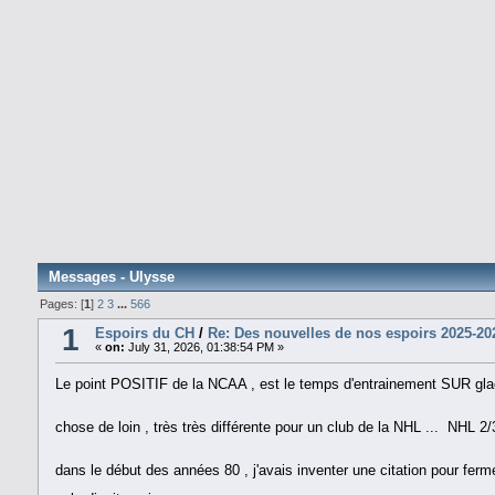
Messages - Ulysse
Pages: [
1
]
2
3
...
566
1
Espoirs du CH
/
Re: Des nouvelles de nos espoirs 2025-20
«
on:
July 31, 2026, 01:38:54 PM »
Le point POSITIF de la NCAA , est le temps d'entrainement SUR gl
chose de loin , très très différente pour un club de la NHL ... NHL
dans le début des années 80 , j'avais inventer une citation pour ferm