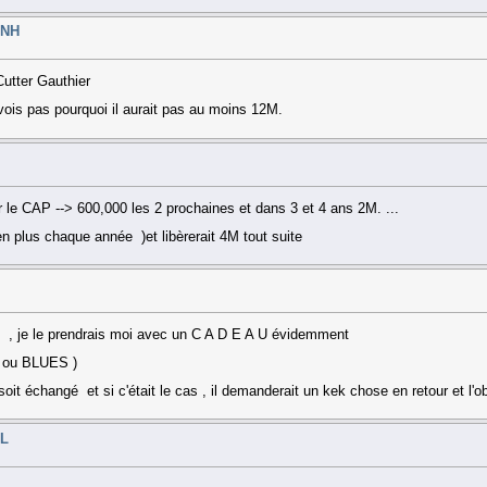
LNH
 Cutter Gauthier
 vois pas pourquoi il aurait pas au moins 12M.
le CAP --> 600,000 les 2 prochaines et dans 3 et 4 ans 2M. ...
 plus chaque année )et libèrerait 4M tout suite
 , je le prendrais moi avec un C A D E A U évidemment
S ou BLUES )
it échangé et si c'était le cas , il demanderait un kek chose en retour et l'ob
HL