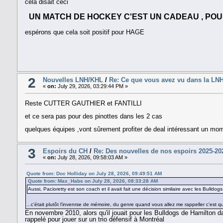
cela disait ceci
UN MATCH DE HOCKEY C'EST UN CADEAU , POU
espérons que cela soit positif pour HAGE
2
Nouvelles LNH/KHL
/
Re: Ce que vous avez vu dans la LN
«
on:
July 29, 2026, 03:29:44 PM »
Reste CUTTER GAUTHIER et FANTILLI
et ce sera pas pour des pinottes dans les 2 cas
quelques équipes ,vont sûrement profiter de deal intéressant un mo
3
Espoirs du CH
/
Re: Des nouvelles de nos espoirs 2025-20
«
on:
July 28, 2026, 09:58:03 AM »
Quote from: Doc Holliday on July 28, 2026, 09:49:51 AM
Quote from: Max_Habs on July 28, 2026, 08:33:28 AM
Aussi, Pacioretty est son coach et il avait fait une décision similaire avec les Bulldo
...c'était plutôt l'invenrse de mémoire, du genre quand vous allez me rappeller c'est que
En novembre 2010, alors qu'il jouait pour les Bulldogs de Hamilton da
rappelé pour jouer sur un trio défensif à Montréal