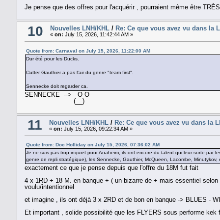
Je pense que des offres pour l'acquérir , pourraient même être
10
Nouvelles LNH/KHL
/
Re: Ce que vous avez vu dans la 
«
on:
July 15, 2026, 11:42:44 AM »
Quote from: Carnaval on July 15, 2026, 11:22:00 AM
Dur été pour les Ducks.
Cutter Gauthier a pas l'air du genre "team first".
Sennecke doit regarder ca.
SENNECKE --> O O
(__)
11
Nouvelles LNH/KHL
/
Re: Ce que vous avez vu dans la 
«
on:
July 15, 2026, 09:22:34 AM »
Quote from: Doc Holliday on July 15, 2026, 07:36:02 AM
Je ne suis pas trop inquiet pour Anaheim, ils ont encore du talent qui leur sorte par le
genre de repli stratégique), les Sennecke, Gauthier, McQueen, Lacombe, Minutykov, et
exactement ce que je pense depuis que l'offre du 18M fut fait
4 x 1RD + 18 M. en banque + ( un bizarre de + mais essentiel selon 
voulu/intentionnel
et imagine , ils ont déjà 3 x 2RD et de bon en banque -> BLUES -
Et important , solide possibilité que les FLYERS sous performe kek 