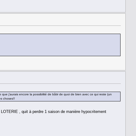
e que j'aurais encore la possibilité de bâtir de quoi de bien avec ce qui reste (un
es choses!!
au LOTERIE , quit à perdre 1 saison de manière hypocritement