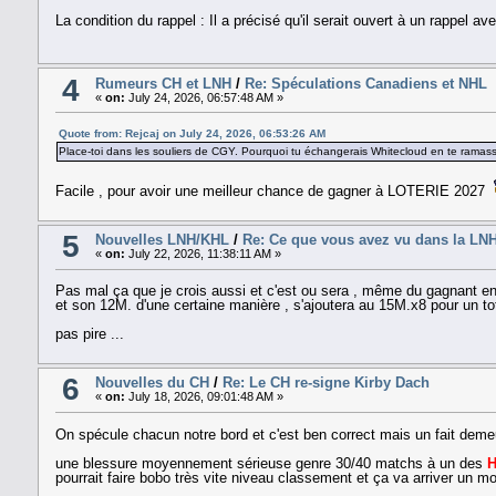
La condition du rappel : Il a précisé qu'il serait ouvert à un rappel 
4
Rumeurs CH et LNH
/
Re: Spéculations Canadiens et NHL
«
on:
July 24, 2026, 06:57:48 AM »
Quote from: Rejcaj on July 24, 2026, 06:53:26 AM
Place-toi dans les souliers de CGY. Pourquoi tu échangerais Whitecloud en te ramassa
Facile , pour avoir une meilleur chance de gagner à LOTERIE 2027
5
Nouvelles LNH/KHL
/
Re: Ce que vous avez vu dans la LN
«
on:
July 22, 2026, 11:38:11 AM »
Pas mal ça que je crois aussi et c'est ou sera , même du gagnan
et son 12M. d'une certaine manière , s'ajoutera au 15M.x8 pour un t
pas pire ...
6
Nouvelles du CH
/
Re: Le CH re-signe Kirby Dach
«
on:
July 18, 2026, 09:01:48 AM »
On spécule chacun notre bord et c'est ben correct mais un fait deme
une blessure moyennement sérieuse genre 30/40 matchs à un des
H
pourrait faire bobo très vite niveau classement et ça va arriver u