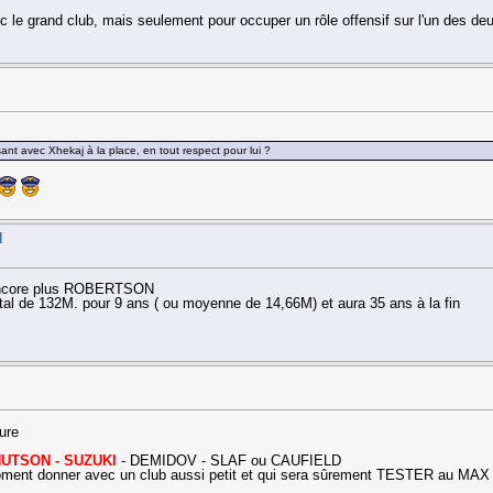
avec le grand club, mais seulement pour occuper un rôle offensif sur l'un des de
nt avec Xhekaj à la place, en tout respect pour lui ?
H
t encore plus ROBERTSON
otal de 132M. pour 9 ans ( ou moyenne de 14,66M) et aura 35 ans à la fin
ure
UTSON - SUZUKI
- DEMIDOV - SLAF ou CAUFIELD
n moment donner avec un club aussi petit et qui sera sûrement TESTER au MAX