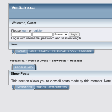
Vestiaire.ca
Welcome,
Guest
Please
login
or
register
.
Login with username, password and session length
News:
HOME
HELP
SEARCH
CALENDAR
LOGIN
REGISTER
Vestiaire.ca
>
Profile of Ulysse
>
Show Posts
>
Messages
PROFILE INFO
Show Posts
This section allows you to view all posts made by this member. Note
MESSAGES
TOPICS
ATTACHMENTS