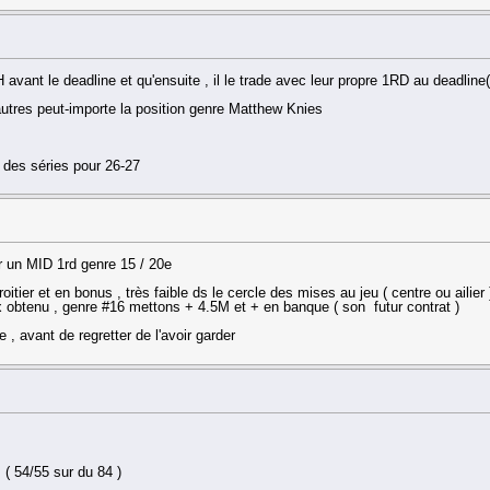
vant le deadline et qu'ensuite , il le trade avec leur propre 1RD au deadline
res peut-importe la position genre Matthew Knies
 des séries pour 26-27
r un MID 1rd genre 15 / 20e
itier et en bonus , très faible ds le cercle des mises au jeu ( centre ou ailier 
oix obtenu , genre #16 mettons + 4.5M et + en banque ( son futur contrat )
 , avant de regretter de l'avoir garder
( 54/55 sur du 84 )