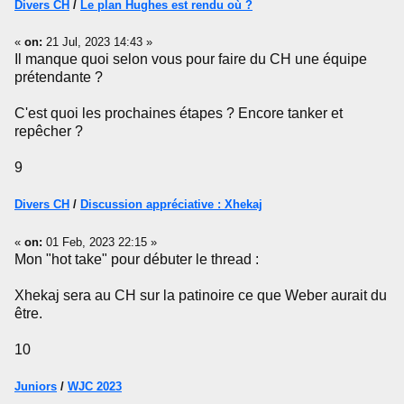
Divers CH
/
Le plan Hughes est rendu où ?
«
on:
21 Jul, 2023 14:43 »
Il manque quoi selon vous pour faire du CH une équipe
prétendante ?
C'est quoi les prochaines étapes ? Encore tanker et
repêcher ?
9
Divers CH
/
Discussion appréciative : Xhekaj
«
on:
01 Feb, 2023 22:15 »
Mon "hot take" pour débuter le thread :
Xhekaj sera au CH sur la patinoire ce que Weber aurait du
être.
10
Juniors
/
WJC 2023