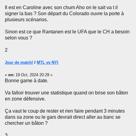
Il est en Caroline avec son chum Aho on le sait va t il
signer la bas ? Son départ du Colorado ouvre la porte à
plusieurs scénarios.
Sinon est ce que Rantanen est le UFA que le CH a besoin
selon vous ?
2
Jour de match!
/
MTL vs NYI
«
on:
19 Oct, 2024 20:29 »
Bonne game à date.
Va falloir trouver une statistique quand on brise son bâton
en zone défensive.
Ça vaut le coup de rester et rien faire pendant 3 minutes
dans sa zone ou le gars devrait direct aller au banc se
chercher un bâton ?
3