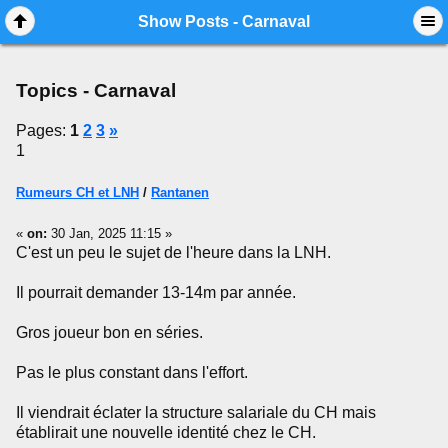
Mobile View
Show Posts - Carnaval
Topics - Carnaval
Pages:
1
2
3
»
1
Rumeurs CH et LNH
/
Rantanen
«
on:
30 Jan, 2025 11:15 »
C'est un peu le sujet de l'heure dans la LNH.
Il pourrait demander 13-14m par année.
Gros joueur bon en séries.
Pas le plus constant dans l'effort.
Il viendrait éclater la structure salariale du CH mais
établirait une nouvelle identité chez le CH.