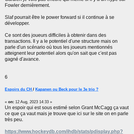
Fowler dernièrement.
Slaf pourrait être le power forward si il continue à se
développer.
Ce sont des joueurs difficiles à obtenir dans des
transactions. Il y a le potentiel d'une structure mais on
parle d'un scénario où tous les joueurs mentionnés
atteignent leur potentiel alors qu'on sait que c'est pas
gagné d'avance.
6
Espoirs du CH
/
Kapanen ou Beck pour le 3e trio ?
«
on:
12 Aug, 2023 14:33 »
Un espoir qui est sous estimé selon Grant McCagg ça vaut
ce que ça vaut mais je trouve que ici sur le site on en parle
très peu.
https://www.hockeydb.com/ihdb/stats/pdisplay.php?