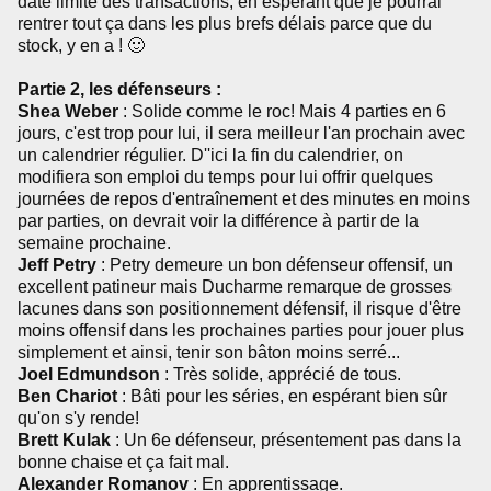
date limite des transactions, en espérant que je pourrai
rentrer tout ça dans les plus brefs délais parce que du
stock, y en a ! 🙂
Partie 2, les défenseurs :
Shea Weber
: Solide comme le roc! Mais 4 parties en 6
jours, c'est trop pour lui, il sera meilleur l'an prochain avec
un calendrier régulier. D''ici la fin du calendrier, on
modifiera son emploi du temps pour lui offrir quelques
journées de repos d'entraînement et des minutes en moins
par parties, on devrait voir la différence à partir de la
semaine prochaine.
Jeff Petry
: Petry demeure un bon défenseur offensif, un
excellent patineur mais Ducharme remarque de grosses
lacunes dans son positionnement défensif, il risque d'être
moins offensif dans les prochaines parties pour jouer plus
simplement et ainsi, tenir son bâton moins serré...
Joel Edmundson
: Très solide, apprécié de tous.
Ben Chariot
: Bâti pour les séries, en espérant bien sûr
qu'on s'y rende!
Brett Kulak
: Un 6e défenseur, présentement pas dans la
bonne chaise et ça fait mal.
Alexander Romanov
: En apprentissage.