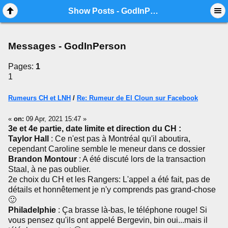
Mobile View
Show Posts - GodInPerson
Messages - GodInPerson
Pages:
1
1
Rumeurs CH et LNH
/
Re: Rumeur de El Cloun sur Facebook
«
on:
09 Apr, 2021 15:47 »
3e et 4e partie, date limite et direction du CH :
Taylor Hall
: Ce n'est pas à Montréal qu'il aboutira,
cependant Caroline semble le meneur dans ce dossier
Brandon Montour
: A été discuté lors de la transaction
Staal, à ne pas oublier.
2e choix du CH et les Rangers: L'appel a été fait, pas de
détails et honnêtement je n'y comprends pas grand-chose
🙂
Philadelphie
: Ça brasse là-bas, le téléphone rouge! Si
vous pensez qu'ils ont appelé Bergevin, bin oui...mais il