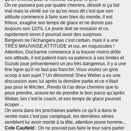
On ne passera pas par quatre chemins, désolé si ça fait
mal mais la vérité sur ce qu'on nous dit c'est que son
attitude commence à faire suer bien du monde, il est
frileux, exagère son temps de glace et ne donne pas
toujours son 110%. Le jeune doit se ressaisir et ce,
rapidement sinon il pourrait avoir des surprises.
Bergevin ne l'échangera pas c'est certain, mais il a une
TRÈS MAUVAISE ATTITUDE et oui, en majuscules !
Attention, Ducharme commence à la trouver moins drôle
son attitude, il est patient mais sa patience à ses limites et
Suzuki joue présentement un jeu très dangereux, il y a une
fine ligne qu'il ne faut pas franchir. Vous voulez un gros
scoop à son sujet ? Un dénommé Shea Weber a eu une
discussion avec lui après la dernière partie et ce n'était
pas pour le féliciter...Rendu là t'as deux chemins que tu
peux prendre, assure-toi de prendre le bon parce qu'après
Weber, bin c'est le coach, et son temps de glace pourrait
écoper…
On verra dans les prochaines parties ce qu'il a dans le
ventre mais c'est pas compliqué, les dernières séries
semblent lui avoir monté à la tête, attention jeune homme...
Cole Caufield
: On ne pouvait pas faire le tour sans parler