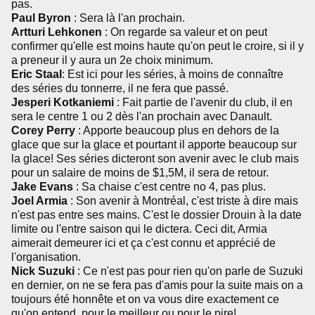
pas.
Paul Byron
: Sera là l'an prochain.
Artturi Lehkonen
: On regarde sa valeur et on peut
confirmer qu'elle est moins haute qu'on peut le croire, si il y
a preneur il y aura un 2e choix minimum.
Eric Staal
: Est ici pour les séries, à moins de connaître
des séries du tonnerre, il ne fera que passé.
Jesperi Kotkaniemi
: Fait partie de l'avenir du club, il en
sera le centre 1 ou 2 dès l'an prochain avec Danault.
Corey Perry
: Apporte beaucoup plus en dehors de la
glace que sur la glace et pourtant il apporte beaucoup sur
la glace! Ses séries dicteront son avenir avec le club mais
pour un salaire de moins de $1,5M, il sera de retour.
Jake Evans
: Sa chaise c'est centre no 4, pas plus.
Joel Armia
: Son avenir à Montréal, c'est triste à dire mais
n'est pas entre ses mains. C'est le dossier Drouin à la date
limite ou l'entre saison qui le dictera. Ceci dit, Armia
aimerait demeurer ici et ça c'est connu et apprécié de
l'organisation.
Nick Suzuki
: Ce n'est pas pour rien qu'on parle de Suzuki
en dernier, on ne se fera pas d'amis pour la suite mais on a
toujours été honnête et on va vous dire exactement ce
qu'on entend, pour le meilleur ou pour le pire!