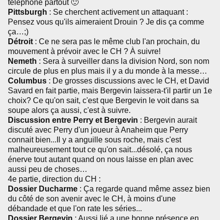
téléphone partout 🙂
Pittsburgh
: Se cherchent activement un attaquant :
Pensez vous qu'ils aimeraient Drouin ? Je dis ça comme
ça…;)
Détroit
: Ce ne sera pas le même club l'an prochain, du
mouvement à prévoir avec le CH ? À suivre!
Nemeth
: Sera à surveiller dans la division Nord, son nom
circule de plus en plus mais il y a du monde à la messe…
Columbus
: De grosses discussions avec le CH, et David
Savard en fait partie, mais Bergevin laissera-t'il partir un 1e
choix? Ce qu'on sait, c'est que Bergevin le voit dans sa
soupe alors ça aussi, c'est à suivre.
Discussion entre Perry et Bergevin
: Bergevin aurait
discuté avec Perry d'un joueur à Anaheim que Perry
connait bien...Il y a anguille sous roche, mais c'est
malheureusement tout ce qu'on sait...désolé, ça nous
énerve tout autant quand on nous laisse en plan avec
aussi peu de choses…
4e partie, direction du CH :
Dossier Ducharme
: Ça regarde quand même assez bien
du côté de son avenir avec le CH, à moins d'une
débandade et que l'on rate les séries...
Dossier Bergevin
: Aussi lié a une bonne présence en