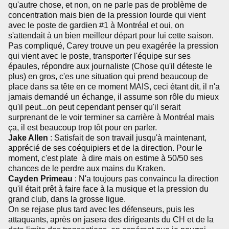
qu'autre chose, et non, on ne parle pas de problème de
concentration mais bien de la pression lourde qui vient
avec le poste de gardien #1 à Montréal et oui, on
s'attendait à un bien meilleur départ pour lui cette saison.
Pas compliqué, Carey trouve un peu exagérée la pression
qui vient avec le poste, transporter l'équipe sur ses
épaules, répondre aux journaliste (Chose qu'il déteste le
plus) en gros, c'es une situation qui prend beaucoup de
place dans sa tête en ce moment MAIS, ceci étant dit, il n'a
jamais demandé un échange, il assume son rôle du mieux
qu'il peut...on peut cependant penser qu'il serait
surprenant de le voir terminer sa carrière à Montréal mais
ça, il est beaucoup trop tôt pour en parler.
Jake Allen
: Satisfait de son travail jusqu'à maintenant,
apprécié de ses coéquipiers et de la direction. Pour le
moment, c'est plate à dire mais on estime à 50/50 ses
chances de le perdre aux mains du Kraken.
Cayden Primeau
: N'a toujours pas convaincu la direction
qu'il était prêt à faire face à la musique et la pression du
grand club, dans la grosse ligue.
On se rejase plus tard avec les défenseurs, puis les
attaquants, après on jasera des dirigeants du CH et de la