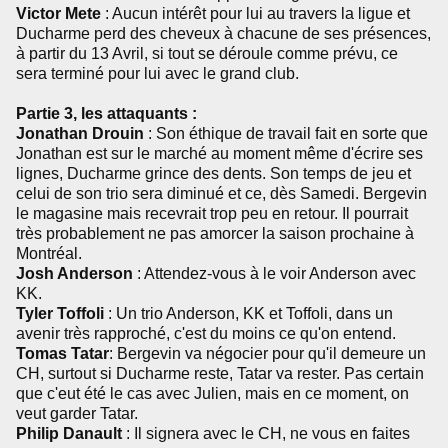
Victor Mete
: Aucun intérêt pour lui au travers la ligue et
Ducharme perd des cheveux à chacune de ses présences,
à partir du 13 Avril, si tout se déroule comme prévu, ce
sera terminé pour lui avec le grand club.
Partie 3, les attaquants :
Jonathan Drouin
: Son éthique de travail fait en sorte que
Jonathan est sur le marché au moment même d'écrire ses
lignes, Ducharme grince des dents. Son temps de jeu et
celui de son trio sera diminué et ce, dès Samedi. Bergevin
le magasine mais recevrait trop peu en retour. Il pourrait
très probablement ne pas amorcer la saison prochaine à
Montréal.
Josh Anderson
: Attendez-vous à le voir Anderson avec
KK.
Tyler Toffoli
: Un trio Anderson, KK et Toffoli, dans un
avenir très rapproché, c'est du moins ce qu'on entend.
Tomas Tatar
: Bergevin va négocier pour qu'il demeure un
CH, surtout si Ducharme reste, Tatar va rester. Pas certain
que c'eut été le cas avec Julien, mais en ce moment, on
veut garder Tatar.
Philip Danault
: Il signera avec le CH, ne vous en faites