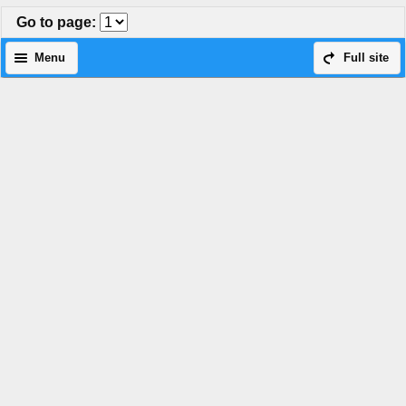
Go to page
:
Menu
Full site