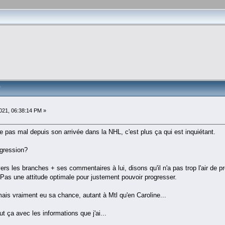
)
21, 06:38:14 PM »
pas mal depuis son arrivée dans la NHL, c'est plus ça qui est inquiétant.
ogression?
ers les branches + ses commentaires à lui, disons qu'il n'a pas trop l'air de p
Pas une attitude optimale pour justement pouvoir progresser.
mais vraiment eu sa chance, autant à Mtl qu'en Caroline...
t ça avec les informations que j'ai...