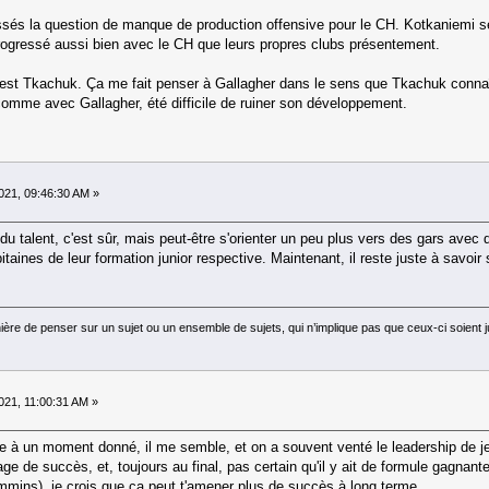
ssés la question de manque de production offensive pour le CH. Kotkaniemi sem
rogressé aussi bien avec le CH que leurs propres clubs présentement.
st Tkachuk. Ça me fait penser à Gallagher dans le sens que Tkachuk connaît 
 comme avec Gallagher, été difficile de ruiner son développement.
21, 09:46:30 AM »
u talent, c'est sûr, mais peut-être s'orienter un peu plus vers des gars avec d
aines de leur formation junior respective. Maintenant, il reste juste à savoir s
ière de penser sur un sujet ou un ensemble de sujets, qui n’implique pas que ceux-ci soie
21, 11:00:31 AM »
ne à un moment donné, il me semble, et on a souvent venté le leadership de je
age de succès, et, toujours au final, pas certain qu'il y ait de formule gagnan
immins), je crois que ça peut t'amener plus de succès à long terme.