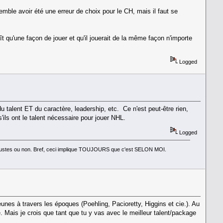
ble avoir été une erreur de choix pour le CH, mais il faut se
qu'une façon de jouer et qu'il jouerait de la même façon n'importe
Logged
u talent ET du caractère, leadership, etc. Ce n'est peut-être rien,
'ils ont le talent nécessaire pour jouer NHL.
Logged
nt justes ou non. Bref, ceci implique TOUJOURS que c'est SELON MOI.
unes à travers les époques (Poehling, Pacioretty, Higgins et cie.). Au
te. Mais je crois que tant que tu y vas avec le meilleur talent/package