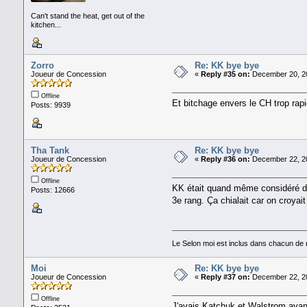
Can't stand the heat, get out of the
kitchen...
Zorro
Re: KK bye bye
Joueur de Concession
«
Reply #35 on:
December 20, 20
Offline
Et bitchage envers le CH trop rapi
Posts: 9939
Tha Tank
Re: KK bye bye
Joueur de Concession
«
Reply #36 on:
December 22, 20
Offline
KK était quand même considéré da
Posts: 12666
3e rang. Ça chialait car on croyai
Le Selon moi est inclus dans chacun d
Moi
Re: KK bye bye
Joueur de Concession
«
Reply #37 on:
December 22, 20
Offline
J'avais Katchuk et Walstrom avant