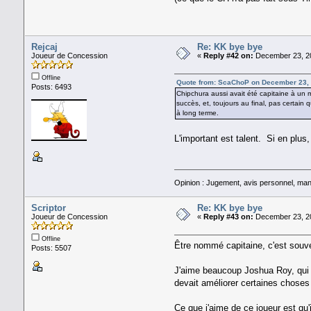
Rejcaj
Re: KK bye bye
Joueur de Concession
«
Reply #42 on:
December 23, 20
Offline
Quote from: ScaChoP on December 23, 
Posts: 6493
Chipchura aussi avait été capitaine à un 
succès, et, toujours au final, pas certain
à long terme.
L'important est talent. Si en plus,
Opinion : Jugement, avis personnel, man
Scriptor
Re: KK bye bye
Joueur de Concession
«
Reply #43 on:
December 23, 20
Offline
Être nommé capitaine, c'est souven
Posts: 5507
J'aime beaucoup Joshua Roy, qui ris
devait améliorer certaines choses
Ce que j'aime de ce joueur est qu'il