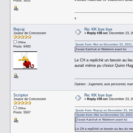
Posts: 3531
s
Rejcaj
Re: KK bye bye
Joueur de Concession
«
Reply #38 on:
December 23, 20
Offline
Quote from: Moi on December 22, 2021,
Posts: 6493
J'avais Katchuk et Walstrom avant lui
Le CH a repêché un besoin au lie
aurait même pu choisir Quinn Hu
Opinion : Jugement, avis personnel, man
Scriptor
Re: KK bye bye
Joueur de Concession
«
Reply #39 on:
December 23, 20
Offline
Quote from: Rejcaj on December 23, 20
Posts: 5507
Quote from: Moi on December 22, 2021
J'avais Katchuk et Walstrom avant lui
Le CH a repêché un besoin au lieu du mei