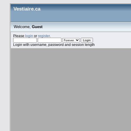
Vestiaire.ca
Welcome,
Guest
Please
login
or
register
.
Login with username, password and session length