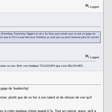
Logged
oehling, Pacioretty, Higgins et cie.). Au final, pas certain que ce soit un gage de
e (ce que le CH n'a pas fait sous Timmins), je crois que ça peut t'amener plus de succès
Logged
nt justes ou non. Bref, ceci implique TOUJOURS que c'est SELON MOI.
gage de 'leadership'.
ier, plutôt que de se fier à son talent et de refuser de voir qu'il
ours à créer quelque chose quand il l'a. Tout un cancer, aussi, qu'il a