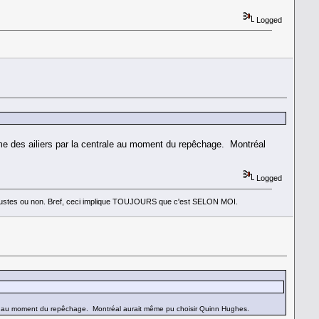
Logged
e des ailiers par la centrale au moment du repêchage. Montréal
Logged
nt justes ou non. Bref, ceci implique TOUJOURS que c'est SELON MOI.
ale au moment du repêchage. Montréal aurait même pu choisir Quinn Hughes.