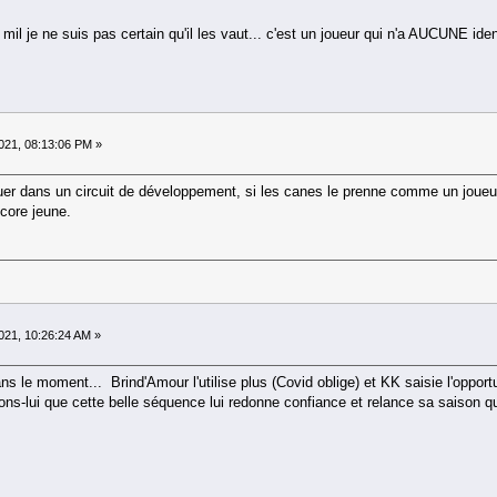
il je ne suis pas certain qu'il les vaut... c'est un joueur qui n'a AUCUNE ident
21, 08:13:06 PM »
uer dans un circuit de développement, si les canes le prenne comme un joueur
encore jeune.
21, 10:26:24 AM »
 le moment... Brind'Amour l'utilise plus (Covid oblige) et KK saisie l'opportun
s-lui que cette belle séquence lui redonne confiance et relance sa saison qui s