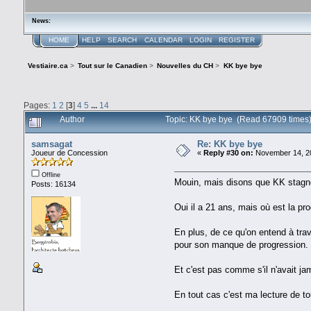
News:
HOME
HELP
SEARCH
CALENDAR
LOGIN
REGISTER
Vestiaire.ca
>
Tout sur le Canadien
>
Nouvelles du CH
>
KK bye bye
Pages:
1
2
[
3
]
4
5
...
14
Author
Topic: KK bye bye (Read 67909 times
samsagat
Re: KK bye bye
Joueur de Concession
«
Reply #30 on:
November 14, 20
Offline
Mouin, mais disons que KK stagne 
Posts: 16134
Oui il a 21 ans, mais où est la pr
En plus, de ce qu'on entend à trav
pour son manque de progression. 
Et c'est pas comme s'il n'avait ja
En tout cas c'est ma lecture de tou