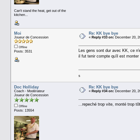
Can't stand the heat, get out of the
kitchen...
Moi
Re: KK bye bye
Joueur de Concession
«
Reply #33 on:
December 20, 20
Offline
Les gens sont dur avec KK, ce n'es
Posts: 3531
il fut tenir compte qu'il est monte
s
Doc Holliday
Re: KK bye bye
Coach - Modérateur
«
Reply #34 on:
December 20, 20
Joueur de Concession
...repeché trop vite, monté trop tô
Offline
Posts: 13554