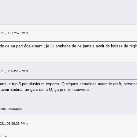
21, 03:37:57 PM »
de de sa part également ; je lui souhaite de ne jamais avoir de baisse de régi
21, 03:03:25 PM »
ns le top 5 par plusieurs experts. Quelques semaines avant le draft, person
t avoir Zadina, un gars de la Q, ça je m'en souviens.
e mes messages.
21, 05:29:33 PM »
 lui