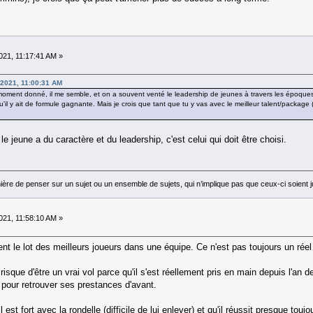
21, 11:17:41 AM »
2021, 11:00:31 AM
moment donné, il me semble, et on a souvent venté le leadership de jeunes à travers les époques (P
 qu'il y ait de formule gagnante. Mais je crois que tant que tu y vas avec le meilleur talent/packag
 le jeune a du caractère et du leadership, c'est celui qui doit être choisi.
ière de penser sur un sujet ou un ensemble de sujets, qui n’implique pas que ceux-ci soie
21, 11:58:10 AM »
t le lot des meilleurs joueurs dans une équipe. Ce n'est pas toujours un réel 
que d'être un vrai vol parce qu'il s'est réellement pris en main depuis l'an dern
 pour retrouver ses prestances d'avant.
 est fort avec la rondelle (difficile de lui enlever) et qu'il réussit presque touj