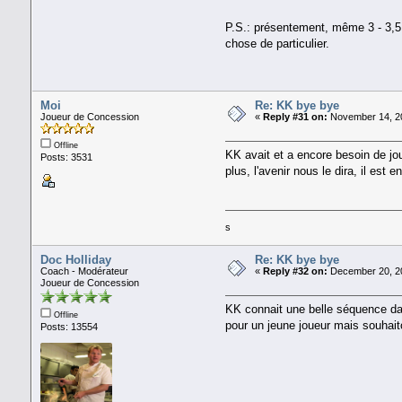
P.S.: présentement, même 3 - 3,5 m
chose de particulier.
Moi
Re: KK bye bye
Joueur de Concession
«
Reply #31 on:
November 14, 20
Offline
KK avait et a encore besoin de jo
Posts: 3531
plus, l'avenir nous le dira, il est 
s
Doc Holliday
Re: KK bye bye
Coach - Modérateur
«
Reply #32 on:
December 20, 20
Joueur de Concession
KK connait une belle séquence dans
Offline
pour un jeune joueur mais souhaiton
Posts: 13554