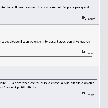
ité claire. Il n'est vraiment bon dans rien et n'apporte pas grand
Logged
 a développer,il a un potentiel intéressant avec son physique en
Logged
ité... La constance est toujours la chose la plus difficile à obtenir
'enlignait plutôt difficile.
Logged