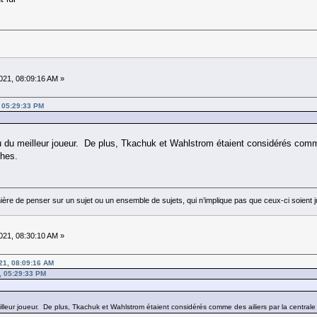
21, 08:09:16 AM »
 05:29:33 PM
u du meilleur joueur. De plus, Tkachuk et Wahlstrom étaient considérés comm
ghes.
ière de penser sur un sujet ou un ensemble de sujets, qui n’implique pas que ceux-ci soie
21, 08:30:10 AM »
21, 08:09:16 AM
, 05:29:33 PM
lleur joueur. De plus, Tkachuk et Wahlstrom étaient considérés comme des ailiers par la centr