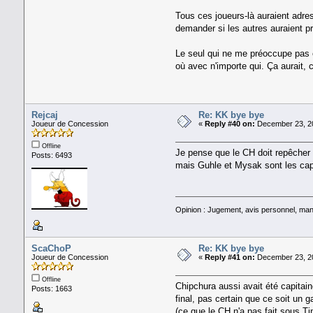
Tous ces joueurs-là auraient adre
demander si les autres auraient p
Le seul qui ne me préoccupe pas e
où avec n'importe qui. Ça aurait,
Rejcaj
Re: KK bye bye
Joueur de Concession
«
Reply #40 on:
December 23, 20
Offline
Je pense que le CH doit repêcher d
Posts: 6493
mais Guhle et Mysak sont les capit
Opinion : Jugement, avis personnel, man
ScaChoP
Re: KK bye bye
Joueur de Concession
«
Reply #41 on:
December 23, 20
Offline
Chipchura aussi avait été capitai
Posts: 1663
final, pas certain que ce soit un g
(ce que le CH n'a pas fait sous T