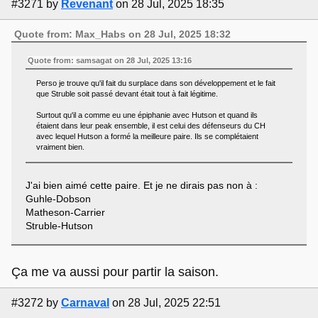
#3271
by
Revenant
on 28 Jul, 2025 18:35
Quote from: Max_Habs on 28 Jul, 2025 18:32
Quote from: samsagat on 28 Jul, 2025 13:16
Perso je trouve qu'il fait du surplace dans son développement et le fait
que Struble soit passé devant était tout à fait légitime.
Surtout qu'il a comme eu une épiphanie avec Hutson et quand ils
étaient dans leur peak ensemble, il est celui des défenseurs du CH
avec lequel Hutson a formé la meilleure paire. Ils se complétaient
vraiment bien.
J'ai bien aimé cette paire. Et je ne dirais pas non à :
Guhle-Dobson
Matheson-Carrier
Struble-Hutson
Ça me va aussi pour partir la saison.
#3272
by
Carnaval
on 28 Jul, 2025 22:51