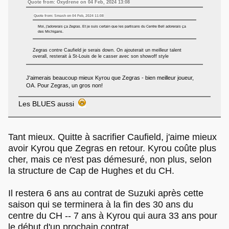
Quote from: Oxydrene on 04 Feb, 2024 13:08
Quote from: Smash on 04 Feb, 2024 11:08
Moi, j'adorerais ça Zegras. Et je suis certain que les partisans du Centre Bell adorerais ça
des Michigans.
Zegras contre Caufield je serais down. On ajouterait un meilleur talent
overall, resterait à St-Louis de le casser avec son showoff style
J'aimerais beaucoup mieux Kyrou que Zegras - bien meilleur joueur,
OA. Pour Zegras, un gros non!
Les BLUES aussi
Tant mieux. Quitte à sacrifier Caufield, j'aime mieux
avoir Kyrou que Zegras en retour. Kyrou coûte plus
cher, mais ce n'est pas démesuré, non plus, selon
la structure de Cap de Hughes et du CH.
Il restera 6 ans au contrat de Suzuki après cette
saison qui se terminera à la fin des 30 ans du
centre du CH -- 7 ans à Kyrou qui aura 33 ans pour
le début d'un prochain contrat.