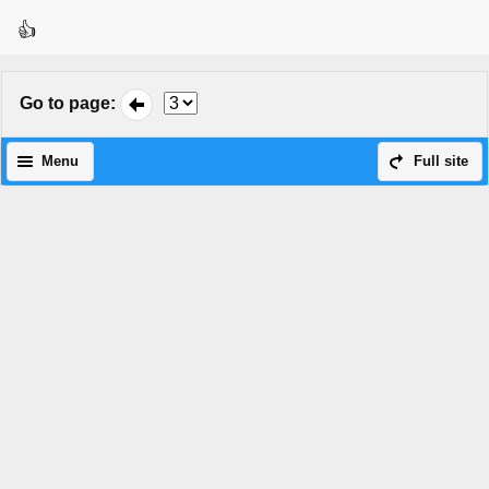
👍
Go to page
:
Menu
Full site