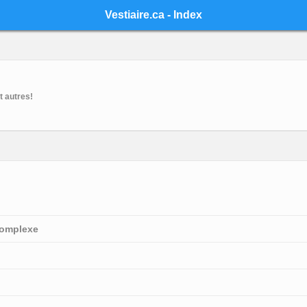
Mobile View
Vestiaire.ca - Index
contents
t autres!
complexe