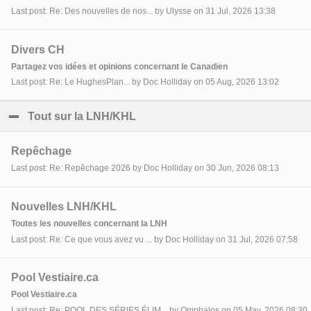
Last post: Re: Des nouvelles de nos... by Ulysse on 31 Jul, 2026 13:38
Divers CH
Partagez vos idées et opinions concernant le Canadien
Last post: Re: Le HughesPlan... by Doc Holliday on 05 Aug, 2026 13:02
Tout sur la LNH/KHL
click to collapse contents
Repêchage
Last post: Re: Repêchage 2026 by Doc Holliday on 30 Jun, 2026 08:13
Nouvelles LNH/KHL
Toutes les nouvelles concernant la LNH
Last post: Re: Ce que vous avez vu ... by Doc Holliday on 31 Jul, 2026 07:58
Pool Vestiaire.ca
Pool Vestiaire.ca
Last post: Re: POOL DES SÉRIES ÉLIM... by Omphalos on 05 May, 2026 08:30