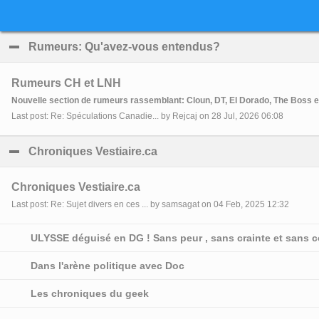
Rumeurs: Qu'avez-vous entendus?
click to collapse 
Rumeurs CH et LNH
Nouvelle section de rumeurs rassemblant: Cloun, DT, El Dorado, The Boss e
Last post: Re: Spéculations Canadie... by Rejcaj on 28 Jul, 2026 06:08
Chroniques Vestiaire.ca
click to collapse contents
Chroniques Vestiaire.ca
Last post: Re: Sujet divers en ces ... by samsagat on 04 Feb, 2025 12:32
ULYSSE déguisé en DG ! Sans peur , sans crainte et sans 
Dans l'arène politique avec Doc
Les chroniques du geek