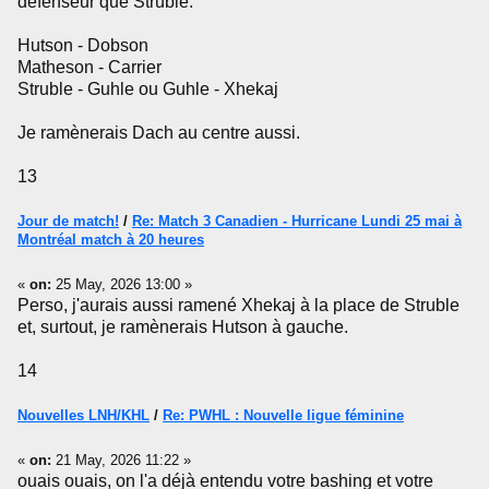
défenseur que Struble.
Hutson - Dobson
Matheson - Carrier
Struble - Guhle ou Guhle - Xhekaj
Je ramènerais Dach au centre aussi.
13
Jour de match!
/
Re: Match 3 Canadien - Hurricane Lundi 25 mai à
Montréal match à 20 heures
«
on:
25 May, 2026 13:00 »
Perso, j'aurais aussi ramené Xhekaj à la place de Struble
et, surtout, je ramènerais Hutson à gauche.
14
Nouvelles LNH/KHL
/
Re: PWHL : Nouvelle ligue féminine
«
on:
21 May, 2026 11:22 »
ouais ouais, on l'a déjà entendu votre bashing et votre