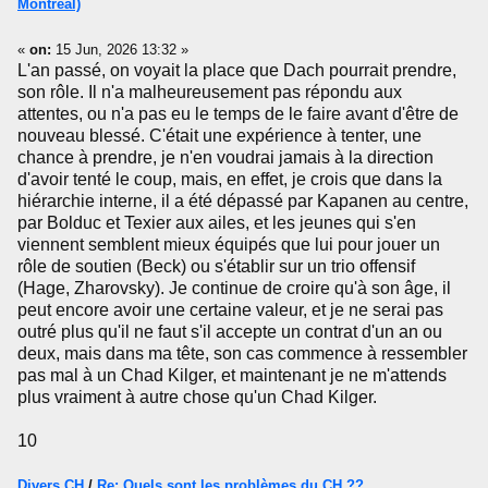
Montréal)
«
on:
15 Jun, 2026 13:32 »
L'an passé, on voyait la place que Dach pourrait prendre,
son rôle. Il n'a malheureusement pas répondu aux
attentes, ou n'a pas eu le temps de le faire avant d'être de
nouveau blessé. C'était une expérience à tenter, une
chance à prendre, je n'en voudrai jamais à la direction
d'avoir tenté le coup, mais, en effet, je crois que dans la
hiérarchie interne, il a été dépassé par Kapanen au centre,
par Bolduc et Texier aux ailes, et les jeunes qui s'en
viennent semblent mieux équipés que lui pour jouer un
rôle de soutien (Beck) ou s'établir sur un trio offensif
(Hage, Zharovsky). Je continue de croire qu'à son âge, il
peut encore avoir une certaine valeur, et je ne serai pas
outré plus qu'il ne faut s'il accepte un contrat d'un an ou
deux, mais dans ma tête, son cas commence à ressembler
pas mal à un Chad Kilger, et maintenant je ne m'attends
plus vraiment à autre chose qu'un Chad Kilger.
10
Divers CH
/
Re: Quels sont les problèmes du CH ??