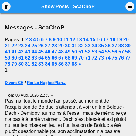
Mobile View
Show Posts - ScaChoP
Messages - ScaChoP
Pages:
1
2
3
4
5
6
7
8
9
10
11
12
13
14
15
16
17
18
19
20
21
22
23
24
25
26
27
28
29
30
31
32
33
34
35
36
37
38
39
40
41
42
43
44
45
46
47
48
49
50
51
52
53
54
55
56
57
58
59
60
61
62
63
64
65
66
67
68
69
70
71
72
73
74
75
76
77
78
79
80
81
82
83
84
85
86
87
88
»
1
Divers CH
/
Re: Le HughesPlan...
«
on:
03 Aug, 2026 21:35 »
Pas mal tout le monde l'an passé, au moment de
l'acquisition de Bolduc, s'attendait à voir un trio Bolduc -
Dach - Demidov, au moins à l'essai, mais de mémoire ça
n'a pas été tenté vraiment. Dach s'est blessé et est plutôt
nul sur les mises en jeu, et l'utilisation de Bolduc a été
plutôt questionnable (ou son acclimatation n'a pas été