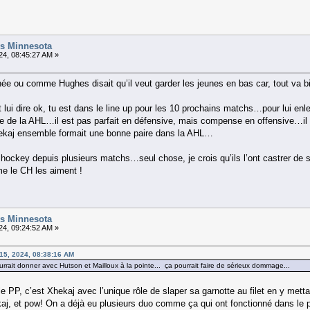
vs Minnesota
4, 08:45:27 AM »
nnée ou comme Hughes disait qu’il veut garder les jeunes en bas car, tout va b
rait lui dire ok, tu est dans le line up pour les 10 prochains matchs…pour lui 
thme de la AHL…il est pas parfait en défensive, mais compense en offensive…il
Xhekaj ensemble formait une bonne paire dans la AHL…
 hockey depuis plusieurs matchs…seul chose, je crois qu’ils l’ont castrer de 
me le CH les aiment !
vs Minnesota
4, 09:24:52 AM »
15, 2024, 08:38:16 AM
ourrait donner avec Hutson et Mailloux à la pointe... ça pourrait faire de sérieux dommage...
 le PP, c’est Xhekaj avec l’unique rôle de slaper sa garnotte au filet en y met
kaj, et pow! On a déjà eu plusieurs duo comme ça qui ont fonctionné dans le 