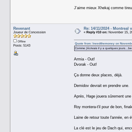
J’aime mieux Xhekaj comme tireur p
Revenant
Re: 14/11/2024 - Montreal 
Joueur de Concession
«
Reply #10 on:
November 15, 20
Offline
Quote from: Ineedthemoney on Novembe
Posts: 5143
Comme j’écrivais il y a quelques jours…be
Armia - Out!
Dvorak - Out!
Ça donne deux places, déjà.
Demidov devrait en prendre une.
Après, Hage jouera sûrement une
Roy montera-t'il pour de bon, fina
Laine de retour toute l'année, en 
La clé est le jeu de Dach qui, encor