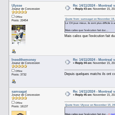
Ulysse
Re: 14/11/2024 - Montreal 
Joueur de Concession
«
Reply #3 on:
November 15, 202
Offline
Quote from: samsagat on November 15,
Posts: 20454
Le CH joue mieux, ils sont plus difficile à a
Mais caliss que l'exécution fait dur....
Mais caliss que l'exécution fait dur
Ineedthemoney
Re: 14/11/2024 - Montreal 
Joueur de Concession
«
Reply #4 on:
November 15, 202
Offline
Depuis quelques matchs ils ont c
Posts: 3732
samsagat
Re: 14/11/2024 - Montreal 
Joueur de Concession
«
Reply #5 on:
November 15, 202
Offline
Quote from: Ulysse on November 15, 2
Posts: 16137
Mais caliss que l'exécution fait dur....
=
mei