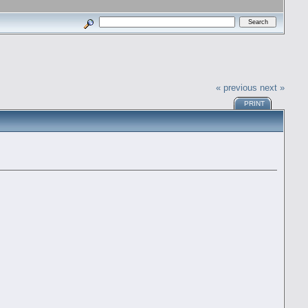
« previous
next »
PRINT