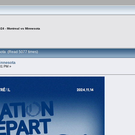
024 - Montreal vs Minnesota
esota (Read 5077 times)
Minnesota
01 PM »