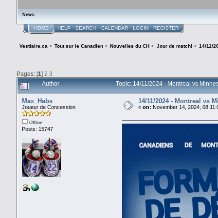
News:
HOME
HELP
SEARCH
CALENDAR
LOGIN
REGISTER
Vestiaire.ca
>
Tout sur le Canadien
>
Nouvelles du CH
>
Jour de match!
>
14/11/2
Pages: [
1
]
2
3
Author
Topic: 14/11/2024 - Montreal vs Minn
Max_Habs
14/11/2024 - Montreal vs 
Joueur de Concession
«
on:
November 14, 2024, 08:11:
Offline
Posts: 15747