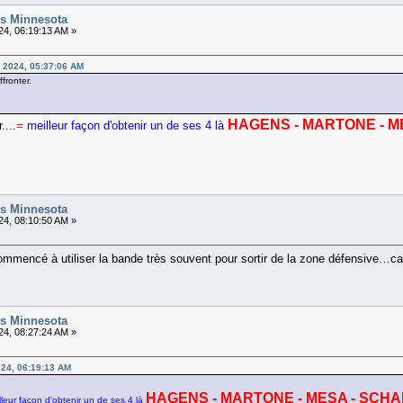
vs Minnesota
4, 06:19:13 AM »
 2024, 05:37:06 AM
ffronter.
HAGENS - MARTONE - M
....
=
meilleur façon d'obtenir un de ses 4 là
vs Minnesota
4, 08:10:50 AM »
ommencé à utiliser la bande très souvent pour sortir de la zone défensive…
vs Minnesota
4, 08:27:24 AM »
024, 06:19:13 AM
HAGENS - MARTONE - MESA - SCH
lleur façon d'obtenir un de ses 4 là