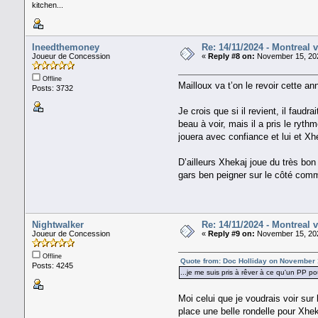
kitchen...
Ineedthemoney
Re: 14/11/2024 - Montreal 
Joueur de Concession
«
Reply #8 on:
November 15, 202
Offline
Mailloux va t’on le revoir cette a
Posts: 3732
Je crois que si il revient, il faud
beau à voir, mais il a pris le ry
jouera avec confiance et lui et 
D’ailleurs Xhekaj joue du très bon
gars ben peigner sur le côté com
Nightwalker
Re: 14/11/2024 - Montreal 
Joueur de Concession
«
Reply #9 on:
November 15, 202
Offline
Quote from: Doc Holliday on November 
Posts: 4245
...je me suis pris à rêver à ce qu'un PP p
Moi celui que je voudrais voir sur
place une belle rondelle pour Xhe