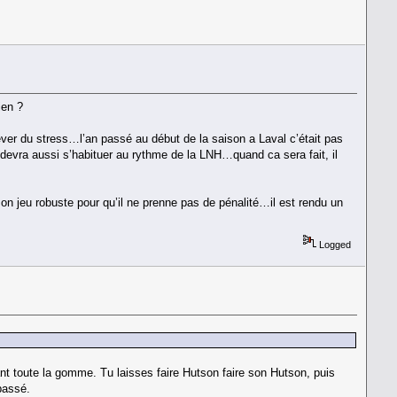
ien ?
enlever du stress…l’an passé au début de la saison a Laval c’était pas
 devra aussi s’habituer au rythme de la LNH…quand ca sera fait, il
son jeu robuste pour qu’il ne prenne pas de pénalité…il est rendu un
Logged
tant toute la gomme. Tu laisses faire Hutson faire son Hutson, puis
passé.