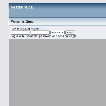
Vestiaire.ca
Welcome,
Guest
Please
login
or
register
.
Login with username, password and session length