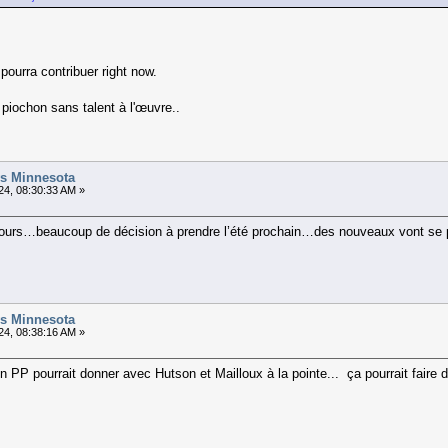
 pourra contribuer right now.
piochon sans talent à l'œuvre..
vs Minnesota
4, 08:30:33 AM »
jours…beaucoup de décision à prendre l’été prochain…des nouveaux vont se po
vs Minnesota
4, 08:38:16 AM »
'un PP pourrait donner avec Hutson et Mailloux à la pointe... ça pourrait fair