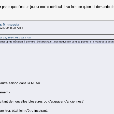
arce que c’est un joueur moins cérébral, il va faire ce qu’on lui demande de f
vs Minnesota
24, 09:45:33 AM »
r 15, 2024, 08:30:33 AM
aucoup de décision à prendre l’été prochain…des nouveaux vont se pointer et il manquera de plac
 autre saison dans la NCAA.
lement?
évitant de nouvelles blessures ou d'aggraver d'anciennes?
e hier, était loin d'être inspirant.