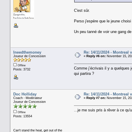
C'est sûr.
Perso j'espère que le jeune choisi
Un peu tanné de voir une gang de 
Ineedthemoney
Re: 14/11/2024 - Montreal 
Joueur de Concession
«
Reply #6 on:
November 15, 202
Offline
Comme j’écrivais il y a quelques 
Posts: 3732
qui partira ?
Doc Holliday
Re: 14/11/2024 - Montreal 
Coach - Modérateur
«
Reply #7 on:
November 15, 202
Joueur de Concession
...je me suis pris à rêver à ce qu
Offline
Posts: 13554
Can't stand the heat, get out of the