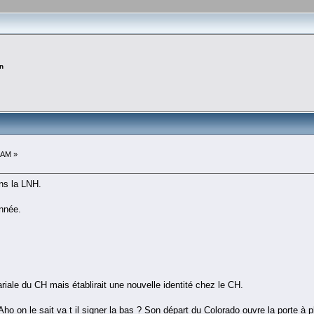
n
 AM »
ans la LNH.
année.
alariale du CH mais établirait une nouvelle identité chez le CH.
ho on le sait va t il signer la bas ? Son départ du Colorado ouvre la porte à p