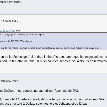
5 PM by samsagat
»
, 12:56:54 PM »
025, 12:17:27 PM
a payé pour l'obtenir, ils vont le signer.
 mains, ils DOIVENT le signer...
t par le fait même, donné le gros bout du bâton au joueur dans leurs futurs negos avec lui...
option de le rééchangé d'ici la date limite s'ils constatent que les négociations
 bon, le but était de faire un push pour les séries aussi alors, ils se retrouverai
, 03:42:50 PM »
 au Québec -- et, surtout, ne pas utiliser l'exemple de DAL!
, joueur NFL/médecin, avait, dans le temps de radulov, démontré que c'était p
ntract structuré à Dallas, selon les lois et échappatoires là-bas.