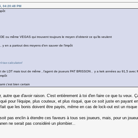
5, 04:20:48 PM
mpôt
RIDE ou même VEGAS qui trouvent toujours le moyen d'obtenir ce qu'ils veulent
.. y en a partout des moyens d'en sauver de l'impôt
l-tax-calculator/
t de LDT mais tout de même , l'agent de joueurs PAT BRISSON , y a kek années au 91,5 avec Mario
impôt
mi c'est bien certain
, autre que d'avoir raison. C'est entièrement à toi d'en faire ce que tu veux.
liqué pour l'équipe, plus couteux, et plus risqué, que ce soit juste en payant 
e fait que les bonis doivent être payés, même en cas de lock-out est un risque 
oit pas enclin à étendre ces faveurs à tous ses joueurs, mais, pour un joueur 
anen ne serait pas considéré un plombier...