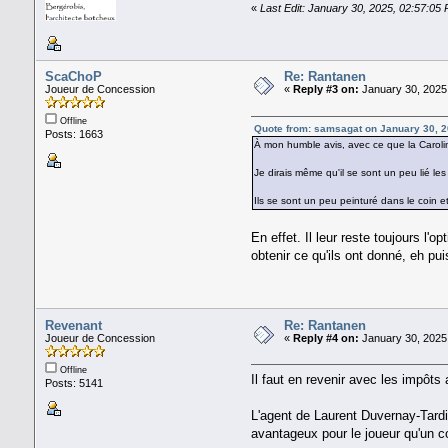
«
Last Edit: January 30, 2025, 02:57:0
ScaChoP
Re: Rantanen
Joueur de Concession
«
Reply #3 on:
January 30, 2025
Offline
Quote from: samsagat on January 30, 2
Posts: 1663
À mon humble avis, avec ce que la Caroline 
Je dirais même qu'il se sont un peu lié les
Ils se sont un peu peinturé dans le coin e
En effet. Il leur reste toujours l'
obtenir ce qu'ils ont donné, eh puis
Revenant
Re: Rantanen
Joueur de Concession
«
Reply #4 on:
January 30, 2025
Offline
Il faut en revenir avec les impôts
Posts: 5141
L'agent de Laurent Duvernay-Tardif
avantageux pour le joueur qu'un co