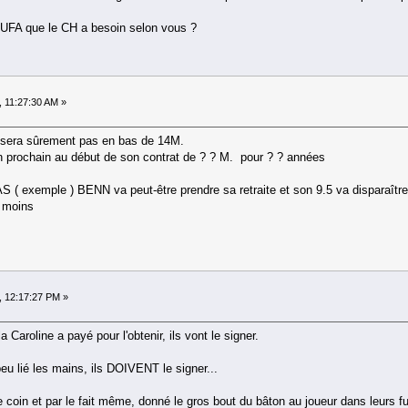
 UFA que le CH a besoin selon vous ?
 11:27:30 AM »
e sera sûrement pas en bas de 14M.
'an prochain au début de son contrat de ? ? M. pour ? ? années
AS ( exemple ) BENN va peut-être prendre sa retraite et son 9.5 va disparaîtr
p moins
, 12:17:27 PM »
Caroline a payé pour l'obtenir, ils vont le signer.
eu lié les mains, ils DOIVENT le signer...
e coin et par le fait même, donné le gros bout du bâton au joueur dans leurs fu