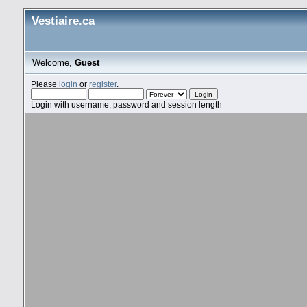
Vestiaire.ca
Welcome,
Guest
Please
login
or
register
.
Login with username, password and session length