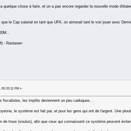
y a quelque chose à faire, et on a pas encore regarder la nouvelle mode d'étaler
e que le Cap salarial en tant que UFA, on aimerait tant le voir jouer avec Dem
00M...
M) - Rantanen
, 05:33:11 PM »
 fiscalistes, les impôts deviennent un peu caduques...
yenne, le système est fait par, et pour les gens qui ont de l'argent. Une plout
in de trous (voulus), afin que ceux qui connaissent ce système peuvent éviter