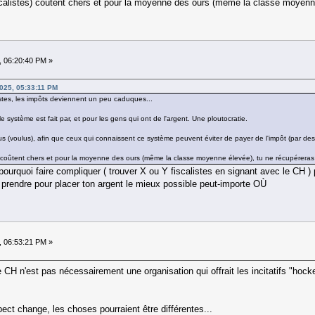
fiscalistes) coûtent chers et pour la moyenne des ours (même la classe moyenn
, 06:20:40 PM »
025, 05:33:11 PM
istes, les impôts deviennent un peu caduques...
e système est fait par, et pour les gens qui ont de l'argent. Une ploutocratie.
ous (voulus), afin que ceux qui connaissent ce système peuvent éviter de payer de l'impôt (par de
tes) coûtent chers et pour la moyenne des ours (même la classe moyenne élevée), tu ne récupéreras
..pourquoi faire compliquer ( trouver X ou Y fiscalistes en signant avec le CH 
n prendre pour placer ton argent le mieux possible peut-importe OÙ
, 06:53:21 PM »
 CH n'est pas nécessairement une organisation qui offrait les incitatifs "hocke
ect change, les choses pourraient être différentes...