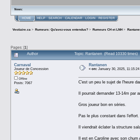
News:
HOME
HELP
SEARCH
CALENDAR
LOGIN
REGISTER
Vestiaire.ca
>
Rumeurs: Qu'avez-vous entendus?
>
Rumeurs CH et LNH
>
Rantane
Pages: [
1
]
Author
Topic: Rantanen (Read 10330 times)
Carnaval
Rantanen
Joueur de Concession
«
on:
January 30, 2025, 11:15:24
Offline
C'est un peu le sujet de l'heure d
Posts: 7067
Il pourrait demander 13-14m par 
Gros joueur bon en séries.
Pas le plus constant dans l'effort.
Il viendrait éclater la structure s
Il est en Caroline avec son chum A