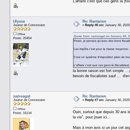
L'affaire c'est que ces gens là (
Ulysse
Re: Rantanen
Joueur de Concession
«
Reply #6 on:
January 30, 2025
Offline
Quote from: samsagat on January 30, 2
Posts: 20454
Perso, je penses qu'avec des bons fiscal
Les impôts c'est pour la classe moyenne, l
C'est un système d'imposition plein de tr
L'affaire c'est que ces gens là (fiscalis
la bonne raison est fort simple ..
besoin de fiscalistes sauf ... d'e
samsagat
Re: Rantanen
Joueur de Concession
«
Reply #7 on:
January 30, 2025
Offline
Ouin, surtout que depuis 30 ans le
Posts: 16134
la vie", pour jouer ici...
Mais à mon avis si un jour cet asp