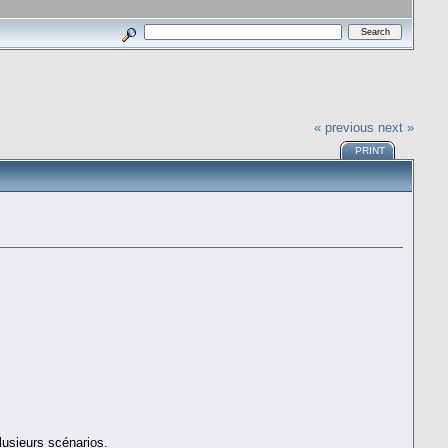
« previous
next »
PRINT
lusieurs scénarios.