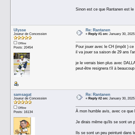
Sinon est ce que Rantanen est le
Ulysse
Re: Rantanen
Joueur de Concession
«
Reply #1 on:
January 30, 2025,
Offline
Pour jouer avec le CH (impôt ) c
Posts: 20454
il va jouer sa saison de 29 ans l
je le verrais bien plus avec DALL
peut-être resignera t'il à beaucou
samsagat
Re: Rantanen
Joueur de Concession
«
Reply #2 on:
January 30, 2025
Offline
À mon humble avis, avec ce que la 
Posts: 16134
Je dirais même qu'ils se sont un p
Ils se sont un peu peinturé dans l