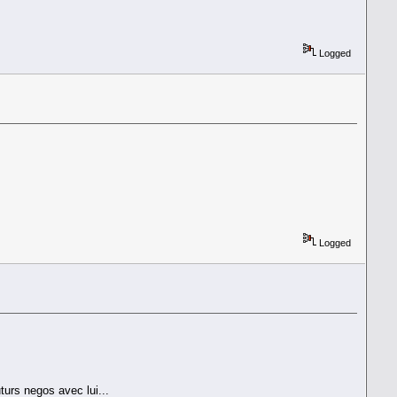
Logged
e
Logged
turs negos avec lui...