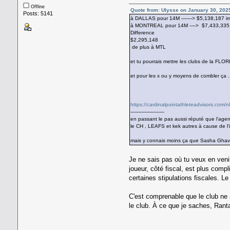
Offline
Quote from: Ulysse on January 30, 202
Posts: 5141
à DALLAS pour 14M -------> $5,138,187 i
à MONTREAL pour 14M ----> $7,433,335
Difference
$2,295,148
de plus à MTL
et tu pourrais mettre les clubs de la FLO
et pour les x ou y moyens de combler ça .
https://cardinalpointathleteadvisors.com/nh
----------------------
en passant le pas aussi réputé que l'agen
le CH , LEAFS et kek autres à cause de l'
mais y connais moins ça que Sasha Ghava
Je ne sais pas où tu veux en venir
joueur, côté fiscal, est plus comp
certaines stipulations fiscales. L
C'est comprenable que le club ne s
le club. À ce que je saches, Rant