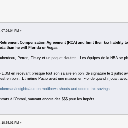
, 07:26:04 PM »
Retirement Compensation Agreement (RCA) and limit their tax liability to
ada than he will Florida or Vegas.
Huberdeau, Perron, Fleury et un paquet d'autres. Les équipes de la NBA se plai
3M en recevant presque tout son salaire en boni de signature le 1 juillet a
 est en boni. Et même Pacio avait une maison en Floride quand il jouait avec 
oberman/insights/auston-matthews-shoots-and-scores-tax-savings
trats à l'Ohtani, sauvant encore des $$$ pour les impôts.
, 10:35:01 PM »